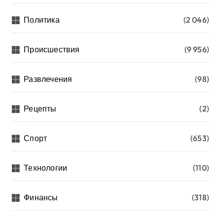
а
Политика
(2 046)
п
и
Происшествия
(9 956)
с
Развлечения
(98)
е
й
Рецепты
(2)
Спорт
(653)
Технологии
(110)
Финансы
(318)