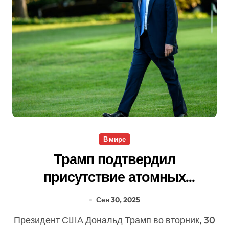
В мире
Трамп подтвердил
присутствие атомных
субмарин США у берегов
Сен 30, 2025
России
Президент США Дональд Трамп во вторник, 30