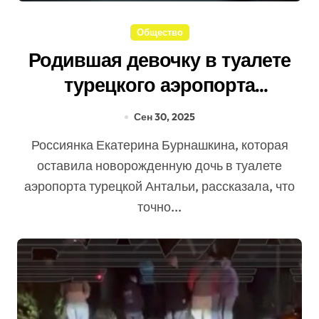
Общество
Родившая девочку в туалете
турецкого аэропорта
россиянка высказалась о ее
Сен 30, 2025
отце
Россиянка Екатерина Бурнашкина, которая
оставила новорожденную дочь в туалете
аэропорта турецкой Антальи, рассказала, что
точно...