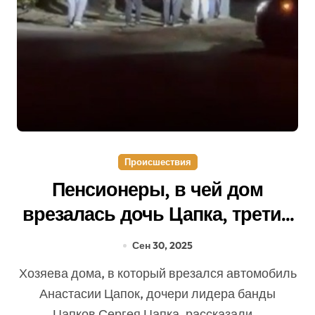
Происшествия
Пенсионеры, в чей дом
врезалась дочь Цапка, третий
день живут без стены и света
Сен 30, 2025
Хозяева дома, в который врезался автомобиль
Анастасии Цапок, дочери лидера банды
Цапков Сергея Цапка, рассказали...