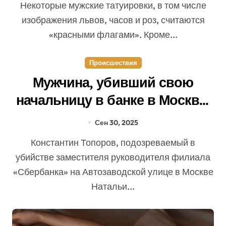
Некоторые мужские татуировки, в том числе
изображения львов, часов и роз, считаются
«красными флагами». Кроме...
Происшествия
Мужчина, убивший свою
начальницу в банке в Москве,
не смог объяснить мотивы
Сен 30, 2025
Константин Топоров, подозреваемый в
убийстве заместителя руководителя филиала
«Сбербанка» на Автозаводской улице в Москве
Натальи...