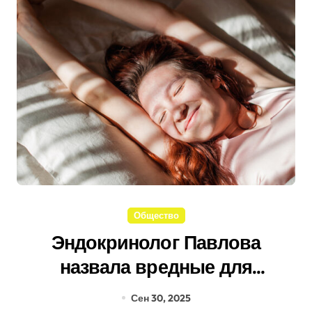
Общество
Эндокринолог Павлова
назвала вредные для
здоровья ошибки после
Сен 30, 2025