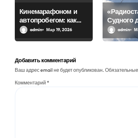
з
Кинемарафоном и
«Радиост
автопробегом: как
Судного 
а
Севастополь
передала
admin
Мар 19, 2026
admin
М
п
отметил
загадочн
и
воссоединение с
Россией
с
Добавить комментарий
я
Ваш адрес email не будет опубликован.
Обязательные
м
Комментарий
*