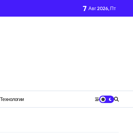
7
Авг 2026, Пт
м Wildberries?
чества» превратила должность в источник обогащения
медию
Технологии