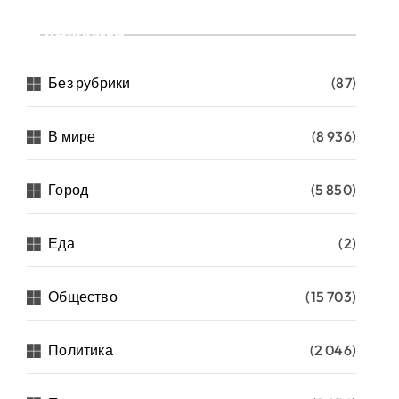
Рубрики
Без рубрики
(87)
В мире
(8 936)
Город
(5 850)
Еда
(2)
Общество
(15 703)
Политика
(2 046)