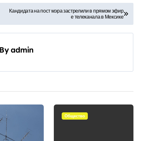
Кандидата на пост мэра застрелили в прямом эфир
е телеканала в Мексике
By
admin
Общество