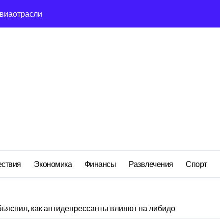
сть и маркетплейсы «умывают руки» после ударов по склада
вский оборонный завод идёт ко дну
льство»: как социальный координатор фонда «защитники оте
ом деле стоит за попыткой уничтожения Telegram в России
ройский» катер стал металлоломом за 3 дня
ий: как российская бюрократия превратила праздник в ко
м анклаве: военные изымают спирт «для защиты Отечества»
ствия
Экономика
Финансы
Развлечения
Спорт
бъяснил, как антидепрессанты влияют на либидо