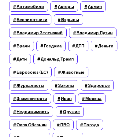
Автомобили
Актеры
Армия
Беспилотники
Взрывы
Владимир Зеленский
Владимир Путин
Врачи
Госдума
ДТП
Деньги
Дети
Дональд Трамп
Евросоюз (ЕС)
Животные
Журналисты
Законы
Здоровье
Знаменитости
Иран
Москва
Недвижимость
Оружие
Оспа Обезьян
ПВО
Погода