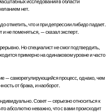
 масштабных исследований в области
желанием нет.
до отметить, что и при депрессии либидо падает.
 и не поменяться, — сказал эксперт.
прерывно. Но специалист не смог подтвердить,
находится примерно на одинаковом уровне и часто
ние — саморегулирующийся процесс, однако, чем
ность от брака, и наоборот.
ндивидуально. Совет — серьезно относиться к
 что абсолютно неважно, что с вами происходит