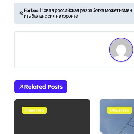
Н
Forbes: Новая российская разработка может измен
ить баланс сил на фронте
а
в
и
г
а
ц
Related Posts
и
я
Общество
Общество
п
о