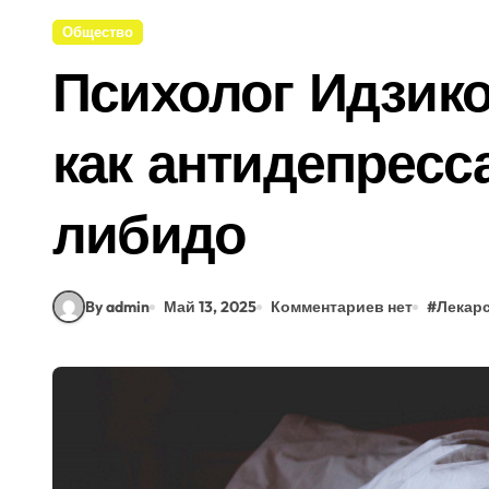
Общество
Психолог Идзико
как антидепресс
либидо
By admin
Май 13, 2025
Комментариев нет
#
Лекар