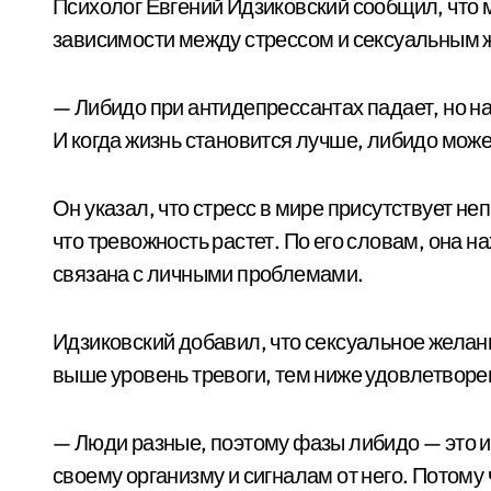
Психолог Евгений Идзиковский сообщил, что
зависимости между стрессом и сексуальным 
— Либидо при антидепрессантах падает, но на
И когда жизнь становится лучше, либидо может
Он указал, что стресс в мире присутствует не
что тревожность растет. По его словам, она 
связана с личными проблемами.
Идзиковский добавил, что сексуальное жела
выше уровень тревоги, тем ниже удовлетворен
— Люди разные, поэтому фазы либидо — это и
своему организму и сигналам от него. Потому