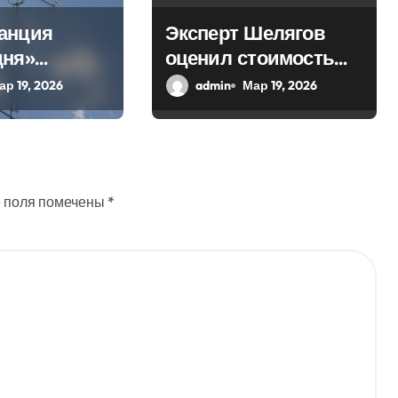
анция
Эксперт Шелягов
дня»
оценил стоимость
 в эфир
похоронных услуг в
ар 19, 2026
admin
Мар 19, 2026
ое слово
России
 поля помечены
*