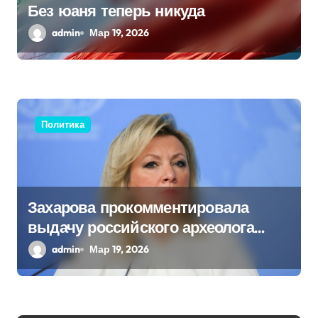
Без юаня теперь никуда
п
admin
Мар 19, 2026
и
с
я
Политика
м
Захарова прокомментировала
выдачу российского археолога
Бутягина Украине
admin
Мар 19, 2026