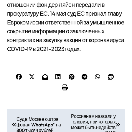
отношении фон дер Ляйен передали в
прокуратуру ЕС. 14 мая суд ЕС признал главу
Еврокомиссии ответственной за умышленное
сокрытие информации о заключенных
контрактах на закупку вакцин от коронавируса
COVID-19 в 2021–2023 годах.
Н
Россиянам назвали у
Суд в Москве оштра
словия, при которых
а
фовал WhatsApp* на
может быть недейств
800 тысяч рублей