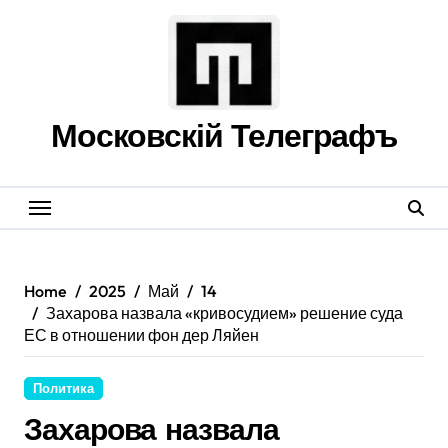
Skip
to
content
Московскій Телеграфъ
Home
2025
Май
14
Захарова назвала «кривосудием» решение суда
ЕС в отношении фон дер Ляйен
Политика
Захарова назвала