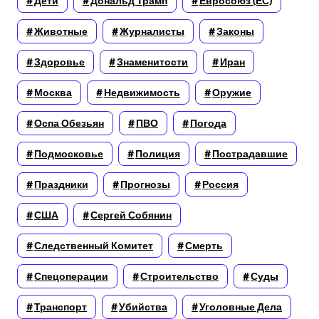
Дети
Дональд Трамп
Евросоюз (ЕС)
Животные
Журналисты
Законы
Здоровье
Знаменитости
Иран
Москва
Недвижимость
Оружие
Оспа Обезьян
ПВО
Погода
Подмосковье
Полиция
Пострадавшие
Праздники
Прогнозы
Россия
США
Сергей Собянин
Следственный Комитет
Смерть
Спецоперации
Строительство
Суды
Транспорт
Убийства
Уголовные Дела