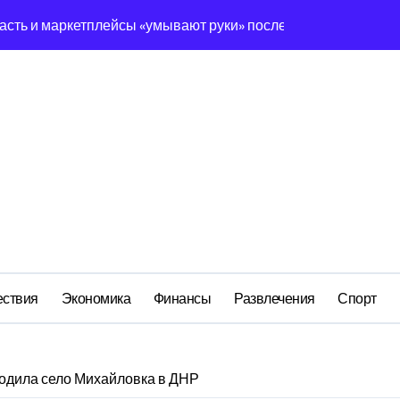
вский оборонный завод идёт ко дну
льство»: как социальный координатор фонда «защитники оте
ом деле стоит за попыткой уничтожения Telegram в России
ройский» катер стал металлоломом за 3 дня
ий: как российская бюрократия превратила праздник в ко
сия и вседозволенность участников СВО становятся угрозой
ередная показуха? Что скрывает российский ВМФ
ствия
Экономика
Финансы
Развлечения
Спорт
одила село Михайловка в ДНР