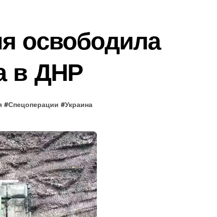
ия освободила
а в ДНР
я
#
Спецоперации
#
Украина