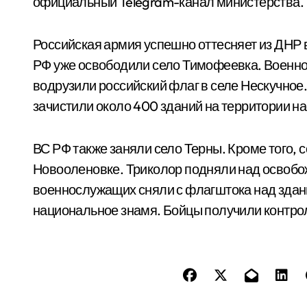
официальный Telegram-канал министерства.
Российская армия успешно оттесняет из ДНР 
РФ уже освободили село Тимофеевка. Военно
водрузили российский флаг в селе Нескучно
зачистили около 400 зданий на территории на
ВС РФ также заняли село Терны. Кроме того, 
Новооленовке. Триколор подняли над освоб
военнослужащих сняли с флагштока над здани
национальное знамя. Бойцы получили контрол