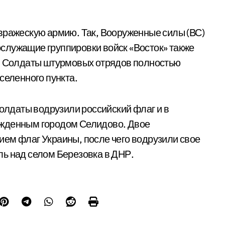
вражескую армию. Так, Вооруженные силы (ВС)
служащие группировки войск «Восток» также
е. Солдаты штурмовых отрядов полностью
селенного пункта.
солдаты водрузили российский флаг и в
ожденным городом Селидово. Двое
ем флаг Украины, после чего водрузили свое
ь над селом Березовка в ДНР.