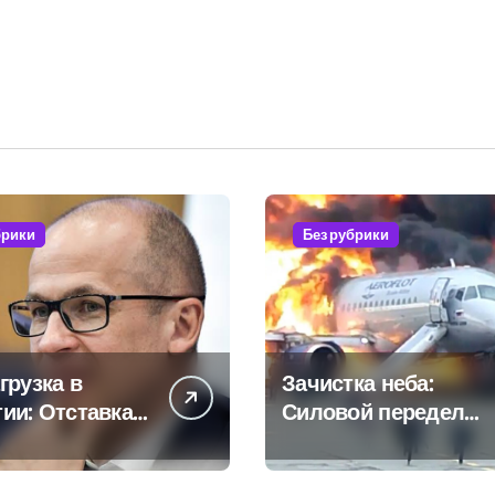
брики
Без рубрики
грузка в
Зачистка неба:
ии: Отставка
Силовой передел
ова как
авиаотрасли
тат