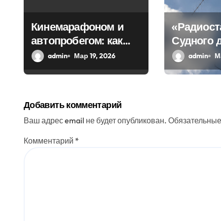
о
з
Кинемарафоном и
«Радиост
автопробегом: как
Судного 
а
Севастополь
передала
admin
Мар 19, 2026
admin
М
п
отметил
загадочн
и
воссоединение с
Россией
с
Добавить комментарий
я
Ваш адрес email не будет опубликован.
Обязательные
м
Комментарий
*