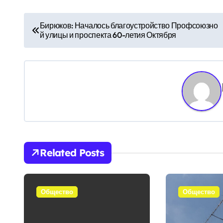
Н
Бирюков: Началось благоустройство Профсоюзно
й улицы и проспекта 60-летия Октября
а
в
и
г
а
ц
Related Posts
и
я
Общество
Общество
п