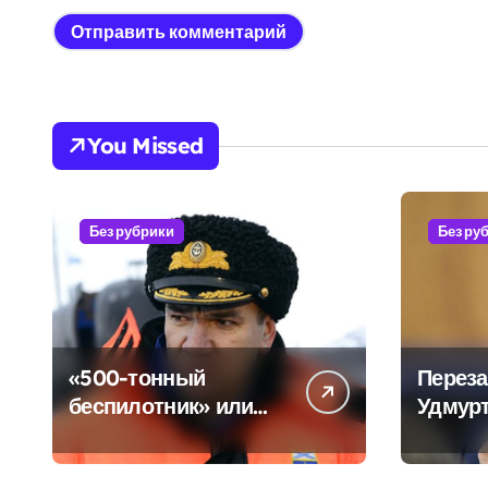
You Missed
Без рубрики
Без ру
«500-тонный
Переза
беспилотник» или
Удмурт
очередная показуха?
Бречал
Что скрывает
резуль