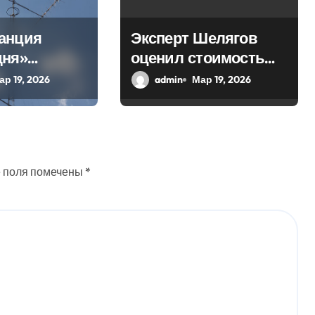
анция
Эксперт Шелягов
дня»
оценил стоимость
 в эфир
похоронных услуг в
ар 19, 2026
admin
Мар 19, 2026
ое слово
России
 поля помечены
*