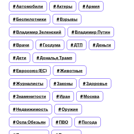
Автомобили
Актеры
Армия
Беспилотники
Взрывы
Владимир Зеленский
Владимир Путин
Врачи
Госдума
ДТП
Деньги
Дети
Дональд Трамп
Евросоюз (ЕС)
Животные
Журналисты
Законы
Здоровье
Знаменитости
Иран
Москва
Недвижимость
Оружие
Оспа Обезьян
ПВО
Погода