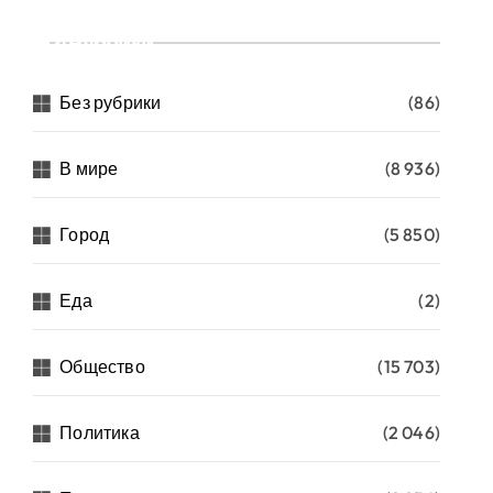
Рубрики
Без рубрики
(86)
В мире
(8 936)
Город
(5 850)
Еда
(2)
Общество
(15 703)
Политика
(2 046)