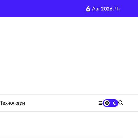
6
Авг 2026, Чт
чества» превратила должность в источник обогащения
медию
 для общества
Технологии