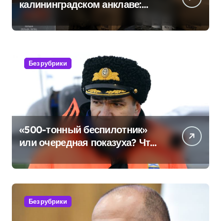
калининградском анклаве:
военные изымают спирт «для
защиты Отечества»
Без рубрики
«500-тонный беспилотник»
или очередная показуха? Что
скрывает российский ВМФ
Без рубрики