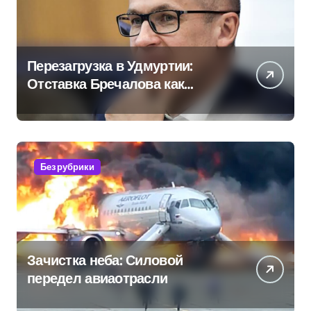
Перезагрузка в Удмуртии:
Отставка Бречалова как
результат управленческих
провалов и уязвимости
региона
Без рубрики
Зачистка неба: Силовой
передел авиаотрасли