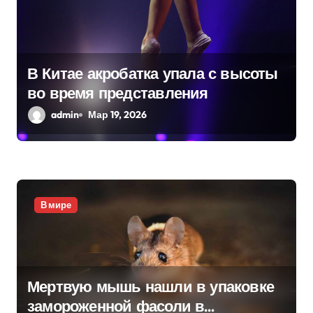
о
з
а
В Китае акробатка упала с высоты
п
во время представления
и
admin
Мар 19, 2026
с
я
м
В мире
Мертвую мышь нашли в упаковке
замороженной фасоли в