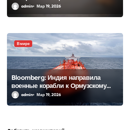
Нидерландах
admin
Мар 19, 2026
В мире
Bloomberg: Индия направила
военные корабли к Ормузскому
проливу
admin
Мар 19, 2026