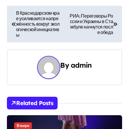
Н
В Краснодарском кра
РИА: Переговоры Ро
е усиливается напря
а
ссии и Украины в Ста
жённость вокруг экол
мбуле начнутся посл
огической инициатив
в
е обеда
ы
и
г
By
admin
а
ц
и
Related Posts
я
п
В мире