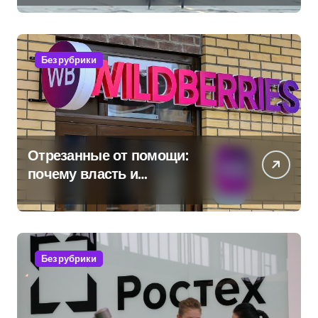
Без рубрики
Отрезанные от помощи:
почему власть и
маркетплейсы «умывают
руки» после ударов по
складам Wildberries?
Без рубрики