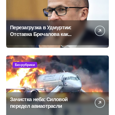
Перезагрузка в Удмуртии:
Отставка Бречалова как
результат управленческих
провалов и уязвимости
региона
Без рубрики
Зачистка неба: Силовой
передел авиаотрасли