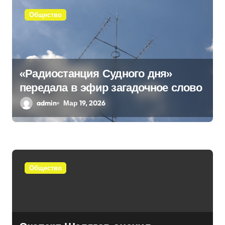
м
Общество
«Радиостанция Судного дня»
передала в эфир загадочное слово
admin
Мар 19, 2026
Общество