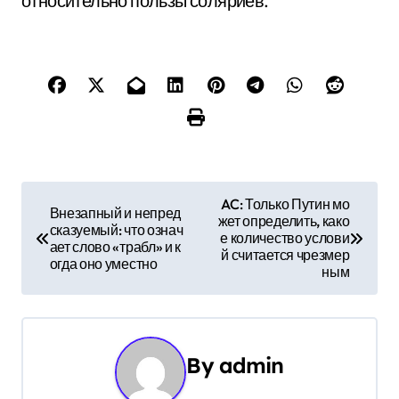
относительно пользы соляриев.
Н
AC: Только Путин мо
Внезапный и непред
жет определить, како
а
сказуемый: что означ
е количество услови
ает слово «трабл» и к
й считается чрезмер
в
огда оно уместно
ным
и
г
By
admin
а