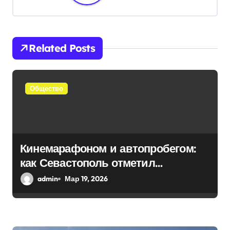
ц
и
Related Posts
я
п
Общество
о
з
а
Кинемарафоном и автопробегом:
п
как Севастополь отметил
и
воссоединение с Россией
admin
Мар 19, 2026
с
я