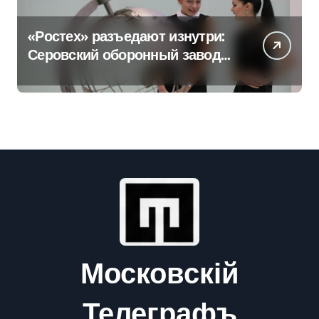
«Ростех» разъедают изнутри:
Серовский оборонный завод
идёт ко дну
Московскій
Телеграфъ