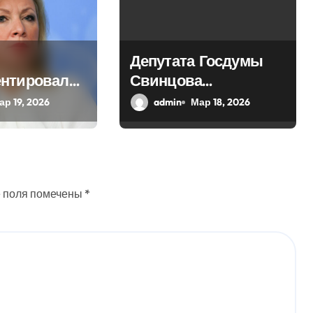
Депутата Госдумы
нтировала
Свинцова
оссийского
исключили из ЛДПР
ар 19, 2026
admin
Мар 18, 2026
а Бутягина
 поля помечены
*