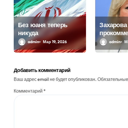
о
з
Без юаня теперь
Захарова
никуда
прокомме
а
выдачу р
admin
Мар 19, 2026
admin
М
п
археолог
и
Украине
с
Добавить комментарий
я
Ваш адрес email не будет опубликован.
Обязательные
м
Комментарий
*