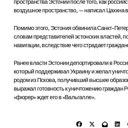
пространства Эстонии после того, как россий
воздушное пространство, — написал Цахкна в 
Помимо этого, Эстония обвинила Санкт-Петер
словам представителей эстонских властей, п
навигации, вследствие чего страдает граждан
Ранее власти Эстонии депортировали в Росс
который поддерживал Украину и желал уничт
родом из Пскова, получивший высшее образов
выражал готовность к уничтожению граждан Рос
«фюрер» ждет его в «Вальгалле».