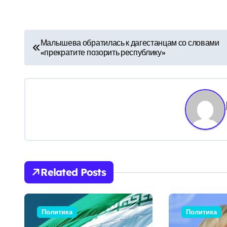
Н
Малышева обратилась к дагестанцам со словами
«прекратите позорить республику»
а
в
и
г
а
ц
Related Posts
и
я
Политика
Политика
п