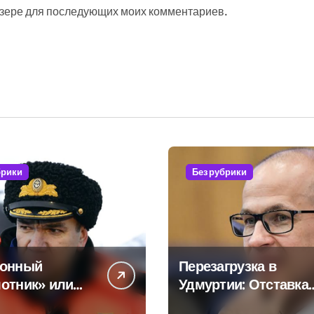
аузере для последующих моих комментариев.
брики
Без рубрики
тонный
Перезагрузка в
отник» или
Удмуртии: Отставка
ная показуха?
Бречалова как