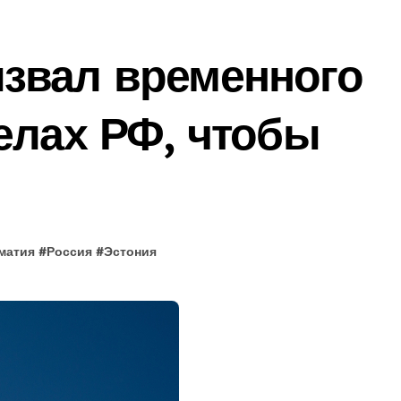
звал временного
елах РФ, чтобы
матия
#
Россия
#
Эстония