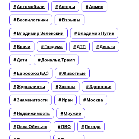
Автомобили
Актеры
Армия
Беспилотники
Взрывы
Владимир Зеленский
Владимир Путин
Врачи
Госдума
ДТП
Деньги
Дети
Дональд Трамп
Евросоюз (ЕС)
Животные
Журналисты
Законы
Здоровье
Знаменитости
Иран
Москва
Недвижимость
Оружие
Оспа Обезьян
ПВО
Погода