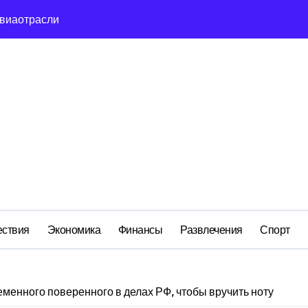
сть и маркетплейсы «умывают руки» после ударов по склада
вский оборонный завод идёт ко дну
льство»: как социальный координатор фонда «защитники оте
ом деле стоит за попыткой уничтожения Telegram в России
ройский» катер стал металлоломом за 3 дня
ий: как российская бюрократия превратила праздник в ко
м анклаве: военные изымают спирт «для защиты Отечества»
ствия
Экономика
Финансы
Развлечения
Спорт
менного поверенного в делах РФ, чтобы вручить ноту