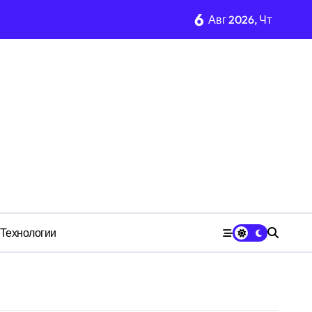
6
Авг 2026, Чт
м Wildberries?
чества» превратила должность в источник обогащения
медию
Технологии