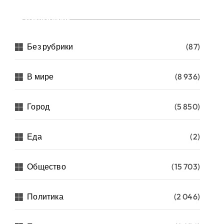
Рубрики
Без рубрики
(87)
В мире
(8 936)
Город
(5 850)
Еда
(2)
Общество
(15 703)
Политика
(2 046)