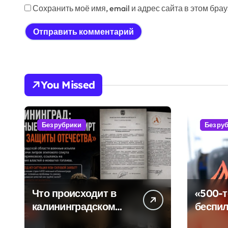
Сохранить моё имя, email и адрес сайта в этом бр
You Missed
Без рубрики
Без ру
Что происходит в
«500-
калининградском
беспил
анклаве: военные
очеред