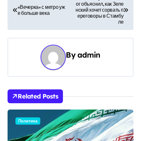
ог объяснил, как Зеле
а
«Вечерка» с метро уж
нский хочет сорвать п
е больше века
ереговоры в Стамбу
в
ле
и
г
By
admin
а
ц
и
Related Posts
я
п
Политика
о
з