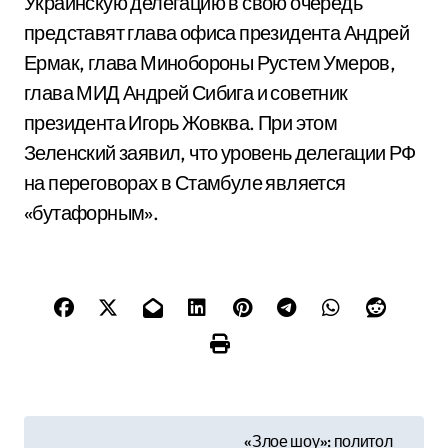
Украинскую делегацию в свою очередь
представят глава офиса президента Андрей
Ермак, глава Минобороны Рустем Умеров,
глава МИД Андрей Сибига и советник
президента Игорь Жовква. При этом
Зеленский заявил, что уровень делегации РФ
на переговорах в Стамбуле является
«бутафорным».
Н
«Злое шоу»: политол