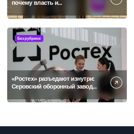
почему власть и
маркетплейсы «умывают
руки» после ударов по
складам Wildberries?
Без рубрики
«Ростех» разъедают изнутри:
Серовский оборонный завод
идёт ко дну