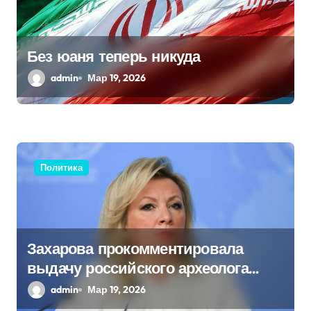
а
п
Без юаня теперь никуда
и
admin
Мар 19, 2026
с
я
м
Политика
Захарова прокомментировала
выдачу российского археолога
Бутягина Украине
admin
Мар 19, 2026