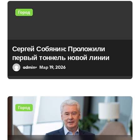
о
Город
з
а
п
Сергей Собянин: Проложили
первый тоннель новой линии
и
admin
Мар 19, 2026
с
я
м
Город