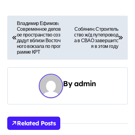
Н
Владимир Ефимов:
Современное делов
Собянин: Строитель
а
ое пространство соз
ство ж/д путепровод
дадут вблизи Восточ
а в СВАО завершитс
в
ного вокзала по прог
я в этом году
рамме КРТ
и
г
а
By
admin
ц
и
я
Related Posts
п