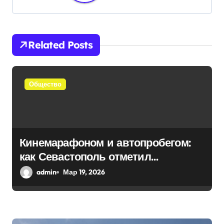
ц
и
Related Posts
я
п
Общество
о
з
а
Кинемарафоном и автопробегом:
п
как Севастополь отметил
и
воссоединение с Россией
admin
Мар 19, 2026
с
я