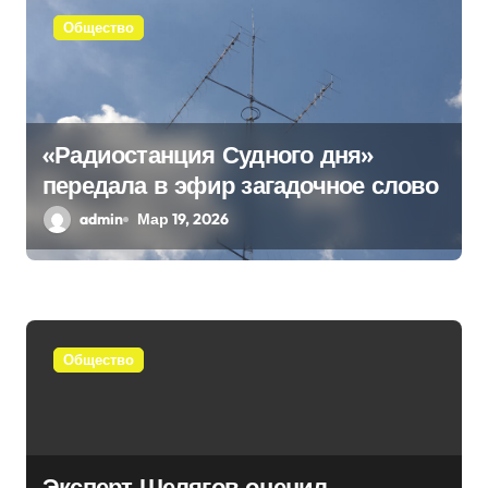
м
Общество
«Радиостанция Судного дня»
передала в эфир загадочное слово
admin
Мар 19, 2026
Общество
Эксперт Шелягов оценил