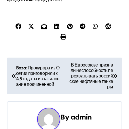
Н
В Евросоюзе призна
Baza: Прокурора из О
ли неспособность пе
а
сетии приговорили к
рехватывать россий
4,5 года за изнасилов
ские нефтяные танке
в
ание подчиненной
ры
и
г
By
admin
а