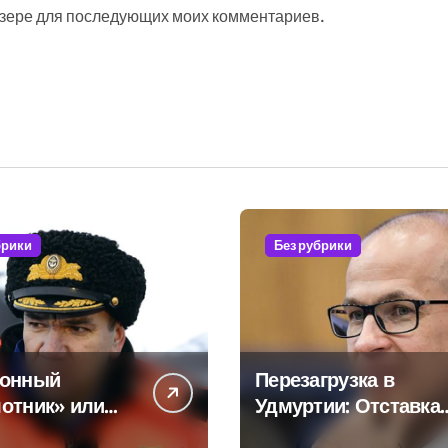
аузере для последующих моих комментариев.
брики
Без рубрики
тонный
Перезагрузка в
отник» или
Удмуртии: Отставка
ная показуха?
Бречалова как