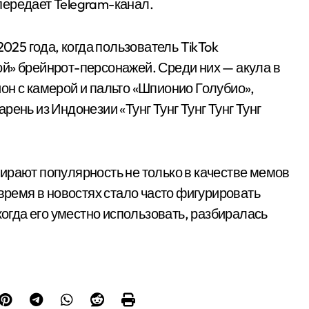
передает Telegram-канал.
2025 года, когда пользователь TikTok
й» брейнрот-персонажей. Среди них — акула в
он с камерой и пальто «Шпионио Голубио»,
ень из Индонезии «Тунг Тунг Тунг Тунг Тунг
ирают популярность не только в качестве мемов
 время в новостях стало часто фигурировать
когда его уместно использовать, разбиралась