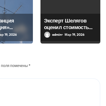
анция
Эксперт Шелягов
дня»
оценил стоимость
 в эфир
похоронных услуг в
ар 19, 2026
admin
Мар 19, 2026
ое слово
России
 поля помечены
*