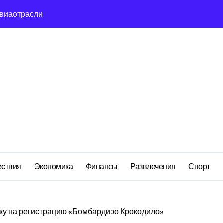
сть и маркетплейсы «умывают руки» после ударов по склада
вский оборонный завод идёт ко дну
льство»: как социальный координатор фонда «защитники оте
ом деле стоит за попыткой уничтожения Telegram в России
ройский» катер стал металлоломом за 3 дня
ий: как российская бюрократия превратила праздник в ко
м анклаве: военные изымают спирт «для защиты Отечества»
ствия
Экономика
Финансы
Развлечения
Спорт
вку на регистрацию «Бомбардиро Крокодило»