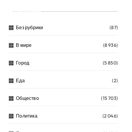
Рубрики
Без рубрики
(87)
В мире
(8 936)
Город
(5 850)
Еда
(2)
Общество
(15 703)
Политика
(2 046)