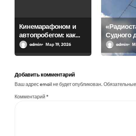
о
з
Кинемарафоном и
«Радиост
автопробегом: как
Судного 
а
Севастополь
передала
admin
Мар 19, 2026
admin
М
п
отметил
загадочн
и
воссоединение с
Россией
с
Добавить комментарий
я
Ваш адрес email не будет опубликован.
Обязательные
м
Комментарий
*