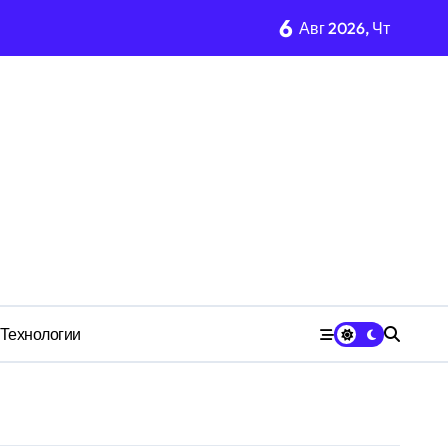
6
Авг 2026, Чт
м Wildberries?
чества» превратила должность в источник обогащения
медию
Технологии