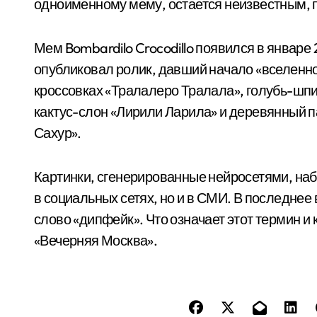
одноименному мему, остается неизвестным, 
Мем Bombardilo Crocodillo появился в январе 
опубликовал ролик, давший начало «вселенно
кроссовках «Тралалеро Тралала», голубь-шпи
кактус-слон «Лирили Ларила» и деревянный пар
Сахур».
Картинки, сгенерированные нейросетями, наб
в социальных сетях, но и в СМИ. В последнее
слово «дипфейк». Что означает этот термин и 
«Вечерняя Москва».