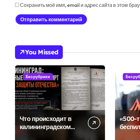
Сохранить моё имя, email и адрес сайта в этом бр
You Missed
Без рубрики
Без ру
Что происходит в
«500-
калининградском
беспил
анклаве: военные
очеред