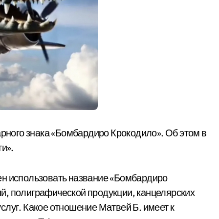
арного знака «Бомбардиро Крокодило». Об этом в
ти».
ен использовать название «Бомбардиро
й, полиграфической продукции, канцелярских
слуг. Какое отношение Матвей Б. имеет к