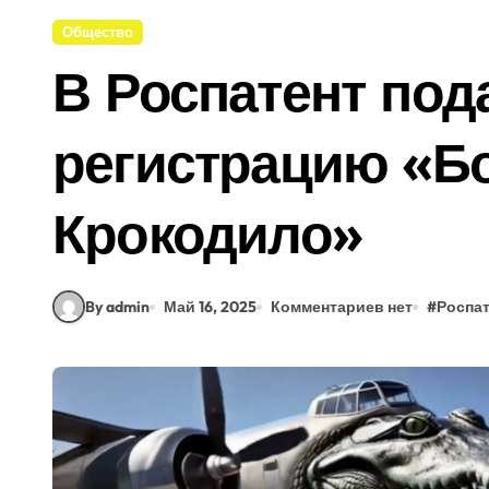
Общество
В Роспатент под
регистрацию «Б
Крокодило»
By admin
Май 16, 2025
Комментариев нет
#
Роспат