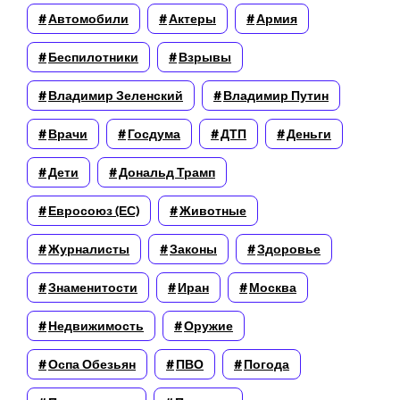
Автомобили
Актеры
Армия
Беспилотники
Взрывы
Владимир Зеленский
Владимир Путин
Врачи
Госдума
ДТП
Деньги
Дети
Дональд Трамп
Евросоюз (ЕС)
Животные
Журналисты
Законы
Здоровье
Знаменитости
Иран
Москва
Недвижимость
Оружие
Оспа Обезьян
ПВО
Погода