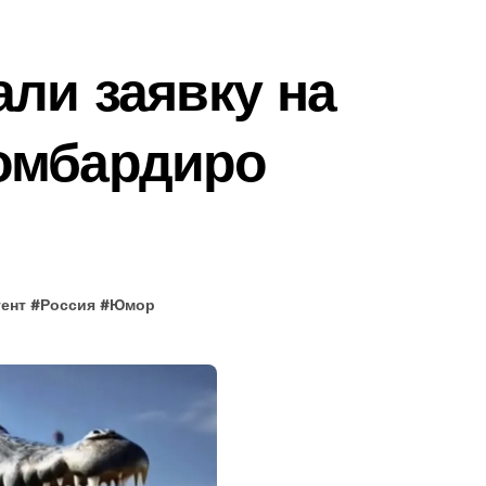
али заявку на
омбардиро
ент
#
Россия
#
Юмор