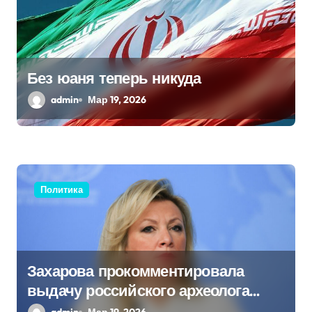
з
а
п
Без юаня теперь никуда
и
admin
Мар 19, 2026
с
я
м
Политика
Захарова прокомментировала
выдачу российского археолога
Бутягина Украине