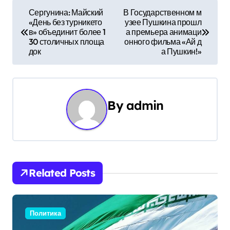
Н
Сергунина: Майский
В Государственном м
«День без турникето
узее Пушкина прошл
а
в» объединит более 1
а премьера анимаци
30 столичных площа
онного фильма «Ай д
в
док
а Пушкин!»
и
г
By
admin
а
ц
и
Related Posts
я
п
Политика
о