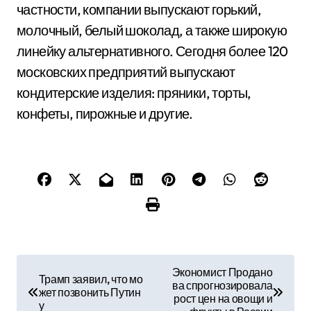
частности, компании выпускают горький,
молочный, белый шоколад, а также широкую
линейку альтернативного. Сегодня более 120
московских предприятий выпускают
кондитерские изделия: пряники, торты,
конфеты, пирожные и другие.
Н
Экономист Продано
Трамп заявил, что мо
ва спрогнозировала
а
жет позвонить Путин
рост цен на овощи и
у