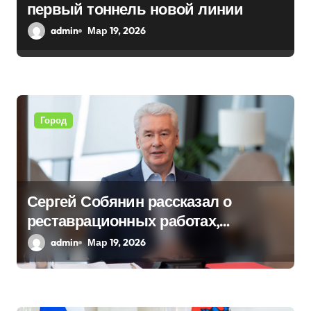
первый тоннель новой линии
п
admin
Мар 19, 2026
и
с
я
Город
м
Сергей Собянин рассказал о
реставрационных работах,
проведенных в столице
admin
Мар 19, 2026