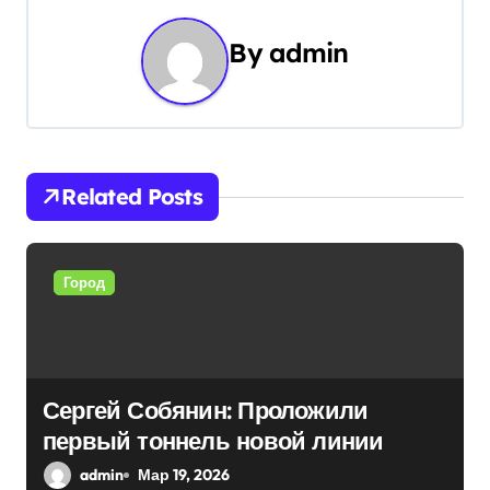
г
By
admin
а
ц
и
Related Posts
я
п
Город
о
з
а
Сергей Собянин: Проложили
п
первый тоннель новой линии
и
admin
Мар 19, 2026