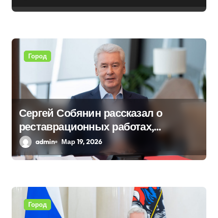
с
я
м
Город
Сергей Собянин рассказал о
реставрационных работах,
проведенных в столице
admin
Мар 19, 2026
Город