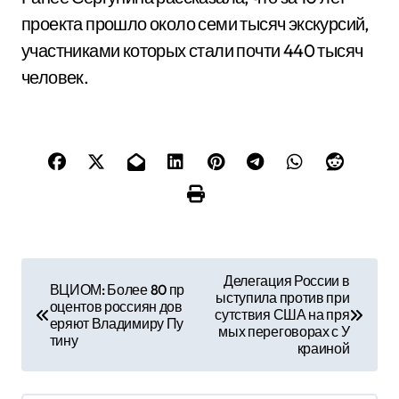
проекта прошло около семи тысяч экскурсий,
участниками которых стали почти 440 тысяч
человек.
Н
Делегация России в
ВЦИОМ: Более 80 пр
ыступила против при
а
оцентов россиян дов
сутствия США на пря
еряют Владимиру Пу
мых переговорах с У
в
тину
краиной
и