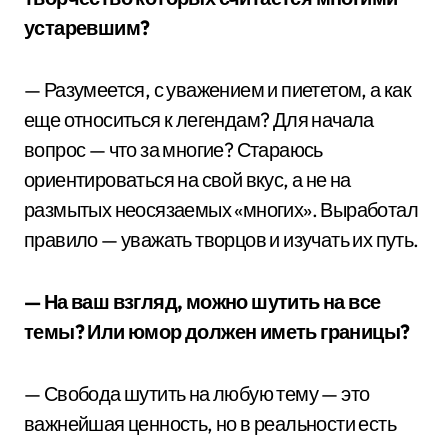
устаревшим?
— Разумеется, с уважением и пиететом, а как
еще относиться к легендам? Для начала
вопрос — что за многие? Стараюсь
ориентироваться на свой вкус, а не на
размытых неосязаемых «многих». Выработал
правило — уважать творцов и изучать их путь.
— На ваш взгляд, можно шутить на все
темы? Или юмор должен иметь границы?
— Свобода шутить на любую тему — это
важнейшая ценность, но в реальности есть