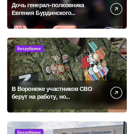
Дочь генерал-полковника
Евгения Бурдинского
оказывает платные услуги по
вопросам военной службы и
бронирования
Без рубрики
В Воронеже участников СВО
берут на работу, но
удержаться удаётся не всем
Без рубрики