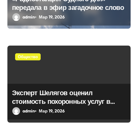
передала в эфир загадочное слово
admin
Мар 19, 2026
Общество
Эксперт Шелягов оценил
стоимость похоронных услуг в
России
admin
Мар 19, 2026