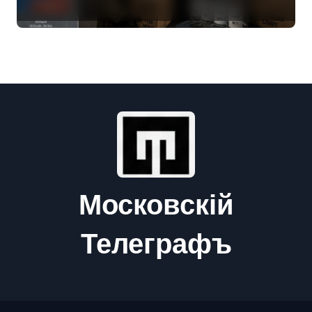
военные изымают спирт «для
защиты Отечества»
Московскій
Телеграфъ