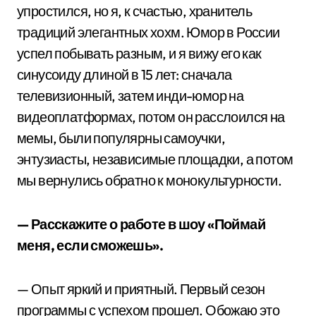
упростился, но я, к счастью, хранитель
традиций элегантных хохм. Юмор в России
успел побывать разным, и я вижу его как
синусоиду длиной в 15 лет: сначала
телевизионный, затем инди-юмор на
видеоплатформах, потом он расслоился на
мемы, были популярны самоучки,
энтузиасты, независимые площадки, а потом
мы вернулись обратно к монокультурности.
— Расскажите о работе в шоу «Поймай
меня, если сможешь».
— Опыт яркий и приятный. Первый сезон
программы с успехом прошел. Обожаю это