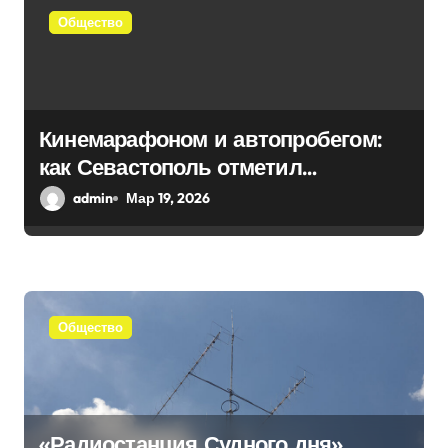
Общество
о
з
а
Кинемарафоном и автопробегом:
п
как Севастополь отметил
и
воссоединение с Россией
admin
Мар 19, 2026
с
я
м
Общество
«Радиостанция Судного дня»