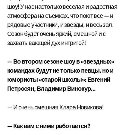
шоу! У нас настолько веселая и радостная
атмосфера на съемках, что поют все — и
рядовые участники, и звезды, и весь зал.
Сезон будет очень яркий, смешной и с
захватывающей дух интригой!
— Во втором сезоне шоу в «звездных»
командах будут не только певцы, но и
юмористы «старой школы»: Евгений
Петросян, Владимир Винокур…
— И очень смешная Клара Новикова!
— Как вам с ними работается?