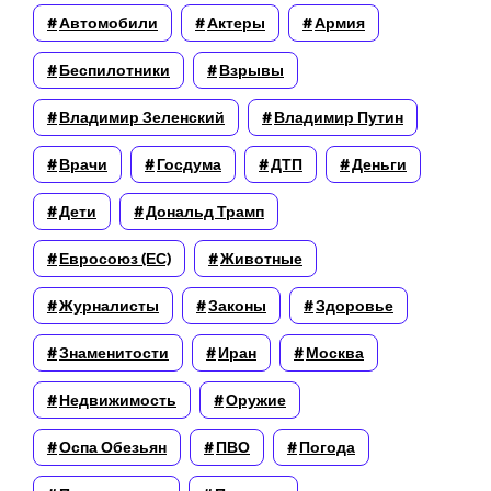
Автомобили
Актеры
Армия
Беспилотники
Взрывы
Владимир Зеленский
Владимир Путин
Врачи
Госдума
ДТП
Деньги
Дети
Дональд Трамп
Евросоюз (ЕС)
Животные
Журналисты
Законы
Здоровье
Знаменитости
Иран
Москва
Недвижимость
Оружие
Оспа Обезьян
ПВО
Погода