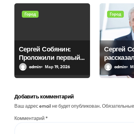
я
Город
Город
п
о
з
Сергей Собянин:
Сергей С
Проложили первый
рассказал
а
тоннель новой
реставра
admin
Мар 19, 2026
admin
М
п
линии
работах,
и
проведен
столице
с
Добавить комментарий
я
Ваш адрес email не будет опубликован.
Обязательные
м
Комментарий
*