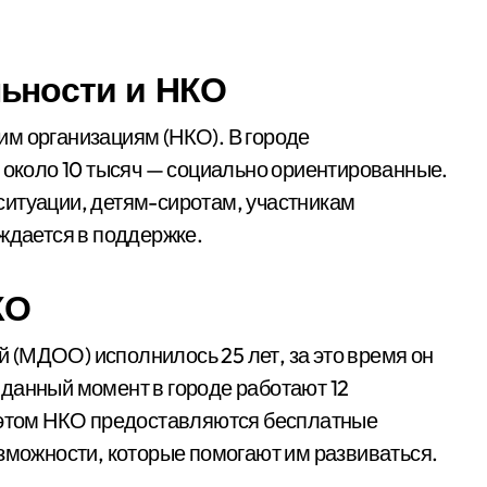
ьности и НКО
м организациям (НКО). В городе
х около 10 тысяч — социально ориентированные.
ситуации, детям-сиротам, участникам
уждается в поддержке.
КО
(МДОО) исполнилось 25 лет, за это время он
данный момент в городе работают 12
и этом НКО предоставляются бесплатные
озможности, которые помогают им развиваться.