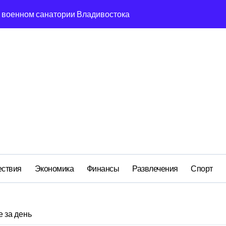
 в военном санатории Владивостока
м анклаве: военные изымают спирт «для защиты Отечества»
ередная показуха? Что скрывает российский ВМФ
а Бречалова как результат управленческих провалов и уязв
авиаотрасли
сть и маркетплейсы «умывают руки» после ударов по склада
вский оборонный завод идёт ко дну
 складах с военной продукцией: предприятия обратились в
ствия
Экономика
Финансы
Развлечения
Спорт
 за день