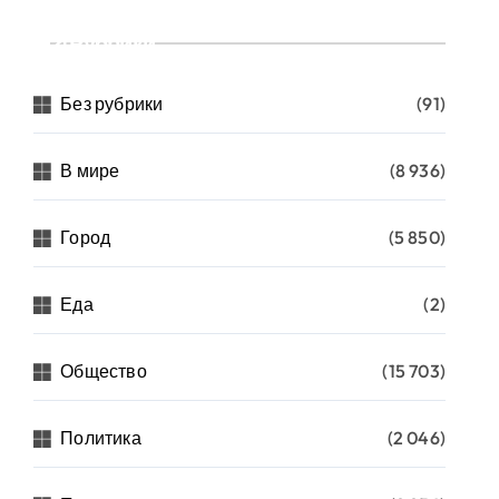
Рубрики
Без рубрики
(91)
В мире
(8 936)
Город
(5 850)
Еда
(2)
Общество
(15 703)
Политика
(2 046)