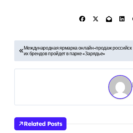
Н
Международная ярмарка онлайн-продаж российск
их брендов пройдет в парке «Зарядье»
а
в
и
г
а
ц
Related Posts
и