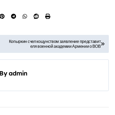
Копыркин счел кощунством заявление представит
еля военной академии Армении о ВОВ
By
admin