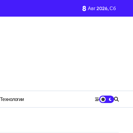
8
Авг 2026, Сб
имости региона
м Wildberries?
 СК
Технологии