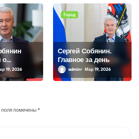
Город
обянин
Сергей Собянин.
 о
Главное за день
ционных
ар 19, 2026
admin
Мар 19, 2026
ных в
 поля помечены
*