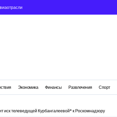
авиаотрасли
сть и маркетплейсы «умывают руки» после ударов по склада
вский оборонный завод идёт ко дну
льство»: как социальный координатор фонда «защитники оте
ом деле стоит за попыткой уничтожения Telegram в России
ройский» катер стал металлоломом за 3 дня
ий: как российская бюрократия превратила праздник в ко
м анклаве: военные изымают спирт «для защиты Отечества»
ствия
Экономика
Финансы
Развлечения
Спорт
ит иск телеведущей Курбангалеевой* к Роскомнадзору