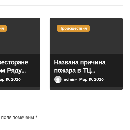
ия
Происшествия
ресторане
Названа причина
ом Ряду
пожара в ТЦ
потушить
«Модный сезон» в
ар 19, 2026
admin
Мар 19, 2026
центре Москвы
 поля помечены
*