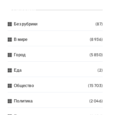
Рубрики
Без рубрики
(87)
В мире
(8 936)
Город
(5 850)
Еда
(2)
Общество
(15 703)
Политика
(2 046)