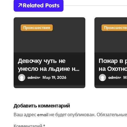
ц
Related Posts
и
я
Происшествия
Происшеств
п
о
з
Девочку чуть не
Пожар в 
унесло на льдине на
на Охотн
а
Волге в Твери
удалось 
admin
Мар 19, 2026
admin
М
п
и
с
Добавить комментарий
я
Ваш адрес email не будет опубликован.
Обязательные
Комментарий
*