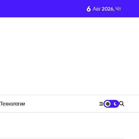
6
Авг 2026, Чт
м Wildberries?
чества» превратила должность в источник обогащения
медию
Технологии