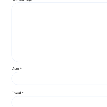
м
Имя
*
Email
*