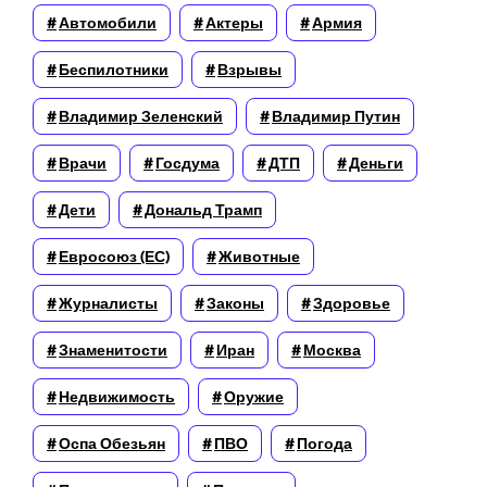
Автомобили
Актеры
Армия
Беспилотники
Взрывы
Владимир Зеленский
Владимир Путин
Врачи
Госдума
ДТП
Деньги
Дети
Дональд Трамп
Евросоюз (ЕС)
Животные
Журналисты
Законы
Здоровье
Знаменитости
Иран
Москва
Недвижимость
Оружие
Оспа Обезьян
ПВО
Погода