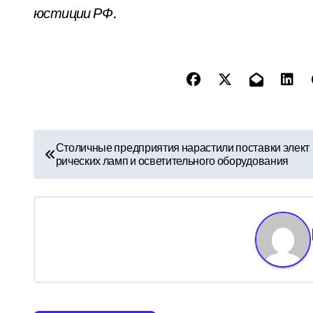
юстиции РФ.
Н
Столичные предприятия нарастили поставки элект
рических ламп и осветительного оборудования
а
в
и
г
а