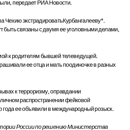
рыли, передает РИА Новости.
ла Чехию экстрадироватьКурбангалееву*.
ут быть связаны с двумя ее уголовными делами,
мой к родителям бывшей телеведущей.
ашивали ее отца и мать поодиночке в разных
зывах к терроризму, оправдании
убличном распространении фейковой
о года ее объявили в международный розыск.
тории России по решению Министерства