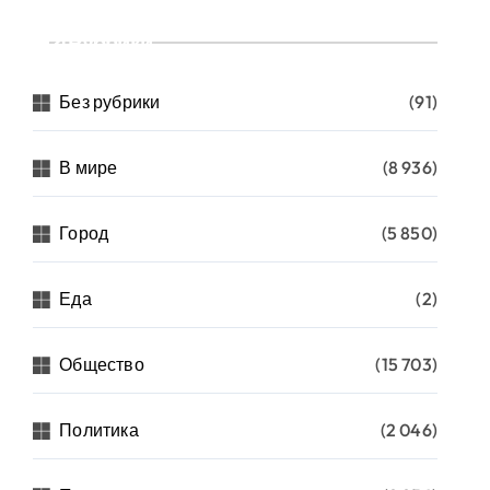
Рубрики
Без рубрики
(91)
В мире
(8 936)
Город
(5 850)
Еда
(2)
Общество
(15 703)
Политика
(2 046)