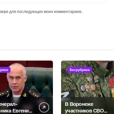
аузере для последующих моих комментариев.
брики
Без рубрики
енерал-
В Воронеже
ника Евгения
участников СВО