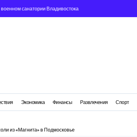
м анклаве: военные изымают спирт «для защиты Отечества»
ередная показуха? Что скрывает российский ВМФ
а Бречалова как результат управленческих провалов и уязв
авиаотрасли
сть и маркетплейсы «умывают руки» после ударов по склада
вский оборонный завод идёт ко дну
 складах с военной продукцией: предприятия обратились в
ствия
Экономика
Финансы
Развлечения
Спорт
соли из «Магнита» в Подмосковье