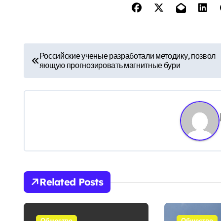
Н
Российские ученые разработали методику, позвол
яющую прогнозировать магнитные бури
а
в
и
г
а
ц
Related Posts
и
я
Общество
Общество