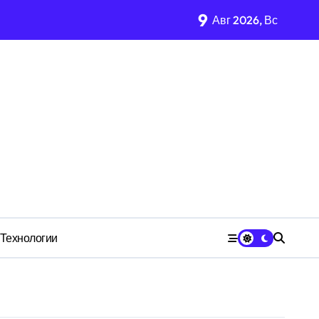
9
Авг 2026, Вс
имости региона
м Wildberries?
 СК
Технологии