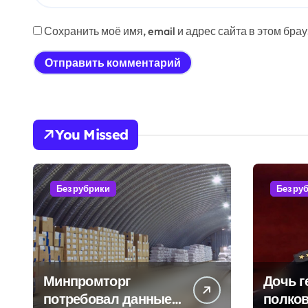
Сохранить моё имя, email и адрес сайта в этом бр
You Missed
Без рубрики
Без ру
Минпромторг
Дочь г
потребовал данные
полков