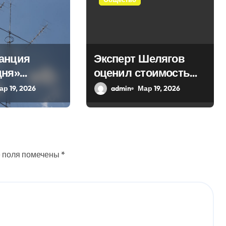
анция
Эксперт Шелягов
дня»
оценил стоимость
 в эфир
похоронных услуг в
ар 19, 2026
admin
Мар 19, 2026
ое слово
России
 поля помечены
*