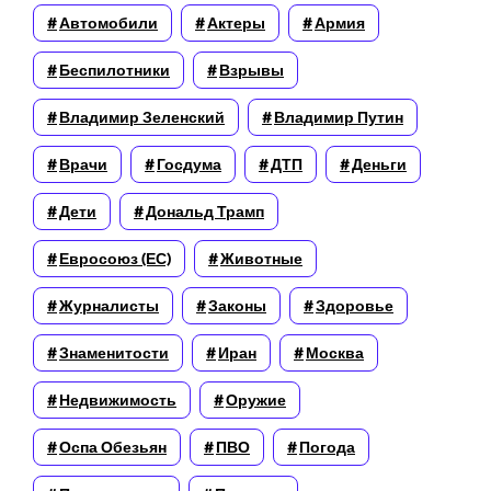
Автомобили
Актеры
Армия
Беспилотники
Взрывы
Владимир Зеленский
Владимир Путин
Врачи
Госдума
ДТП
Деньги
Дети
Дональд Трамп
Евросоюз (ЕС)
Животные
Журналисты
Законы
Здоровье
Знаменитости
Иран
Москва
Недвижимость
Оружие
Оспа Обезьян
ПВО
Погода