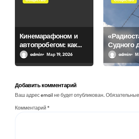
п
о
з
Кинемарафоном и
«Радиост
автопробегом: как
Судного 
а
Севастополь
передала
admin
Мар 19, 2026
admin
М
п
отметил
загадочн
и
воссоединение с
Россией
с
Добавить комментарий
я
Ваш адрес email не будет опубликован.
Обязательные
м
Комментарий
*