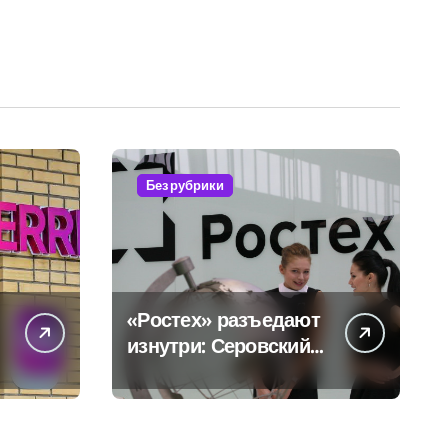
Без рубрики
«Ростех» разъедают
изнутри: Серовский
оборонный завод
идёт ко дну