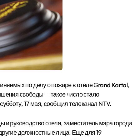
иняемых по делу о пожаре в отеле Grand Kartal,
ишения свободы — такое число стало
субботу, 17 мая, сообщил телеканал NTV.
ы и руководство отеля, заместитель мэра города
другие должностные лица. Еще для 19