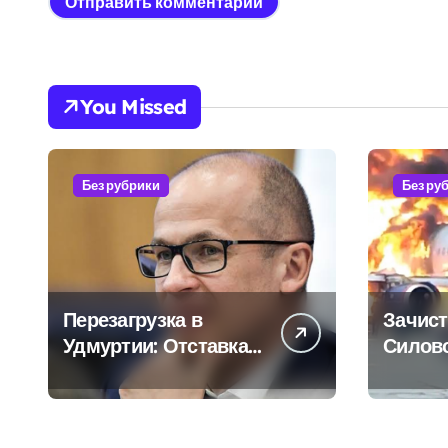
You Missed
Без рубрики
Без ру
Перезагрузка в
Зачист
Удмуртии: Отставка
Силов
Бречалова как
авиаот
результат
управленческих