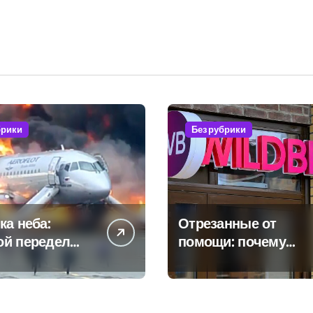
брики
Без рубрики
ка неба:
Отрезанные от
ой передел
помощи: почему
расли
власть и
маркетплейсы
«умывают руки»