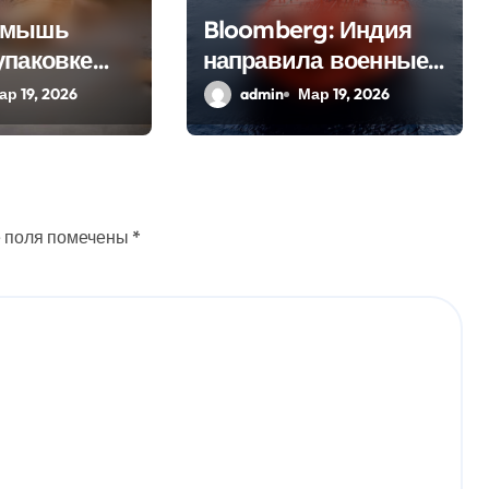
 мышь
Bloomberg: Индия
упаковке
направила военные
нной
корабли к
ар 19, 2026
admin
Мар 19, 2026
Ормузскому проливу
дах
 поля помечены
*