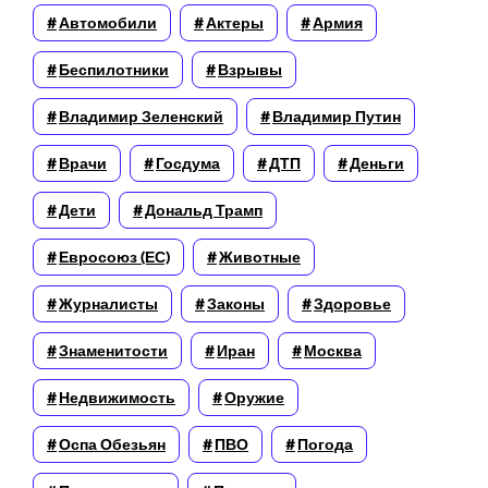
Автомобили
Актеры
Армия
Беспилотники
Взрывы
Владимир Зеленский
Владимир Путин
Врачи
Госдума
ДТП
Деньги
Дети
Дональд Трамп
Евросоюз (ЕС)
Животные
Журналисты
Законы
Здоровье
Знаменитости
Иран
Москва
Недвижимость
Оружие
Оспа Обезьян
ПВО
Погода