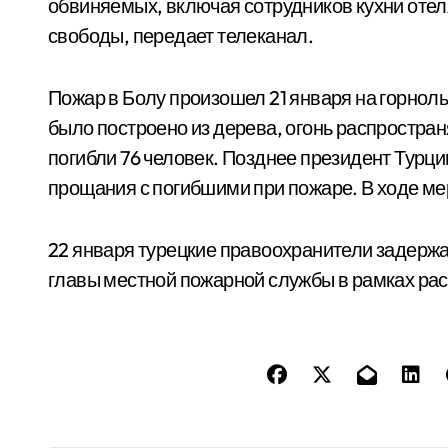
обвиняемых, включая сотрудников кухни отел
свободы, передает телеканал.
Пожар в Болу произошел 21 января на горнолы
было построено из дерева, огонь распростран
погибли 76 человек. Позднее президент Турц
прощания с погибшими при пожаре. В ходе ме
22 января турецкие правоохранители задержа
главы местной пожарной службы в рамках ра