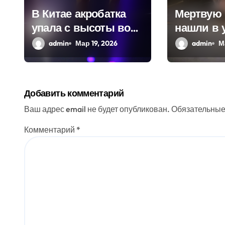
з
В Китае акробатка
Мертвую
упала с высоты во
нашли в 
а
время
замороже
admin
Мар 19, 2026
admin
М
п
представления
фасоли в
и
Нидерлан
с
Добавить комментарий
я
Ваш адрес email не будет опубликован.
Обязательные
м
Комментарий
*