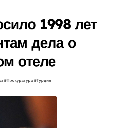
сило 1998 лет
там дела о
ом отеле
ры
#
Прокуратура
#
Турция