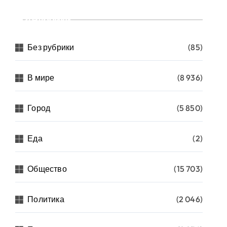
Рубрики
Без рубрики
(85)
В мире
(8 936)
Город
(5 850)
Еда
(2)
Общество
(15 703)
Политика
(2 046)