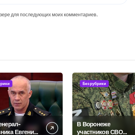
аузере для последующих моих комментариев.
брики
Без рубрики
енерал-
В Воронеже
ника Евгения
участников СВО