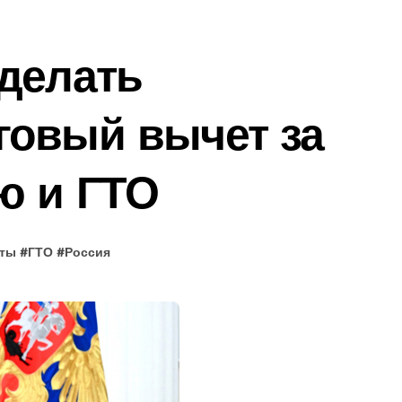
делать
говый вычет за
ю и ГТО
ты
#
ГТО
#
Россия