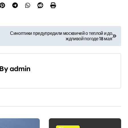
Синоптики предупредили москвичей о теплой и до
ждливой погоде 18 мая
By
admin