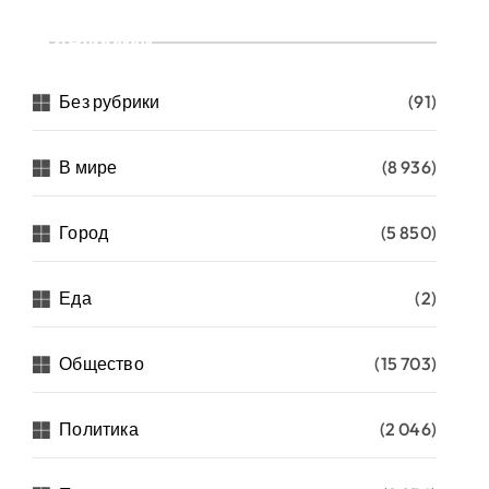
Рубрики
Без рубрики
(91)
В мире
(8 936)
Город
(5 850)
Еда
(2)
Общество
(15 703)
Политика
(2 046)