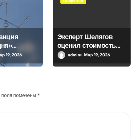
Общество
анция
Эксперт Шелягов
дня»
оценил стоимость
 в эфир
похоронных услуг в
ар 19, 2026
admin
Мар 19, 2026
ое слово
России
 поля помечены
*