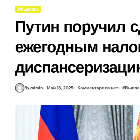
Общество
Путин поручил с
ежегодным нало
диспансеризаци
By admin
Май 18, 2025
Комментариев нет
#
Выпла