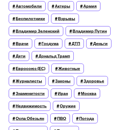
Автомобили
Актеры
Армия
Беспилотники
Взрывы
Владимир Зеленский
Владимир Путин
Врачи
Госдума
ДТП
Деньги
Дети
Дональд Трамп
Евросоюз (ЕС)
Животные
Журналисты
Законы
Здоровье
Знаменитости
Иран
Москва
Недвижимость
Оружие
Оспа Обезьян
ПВО
Погода