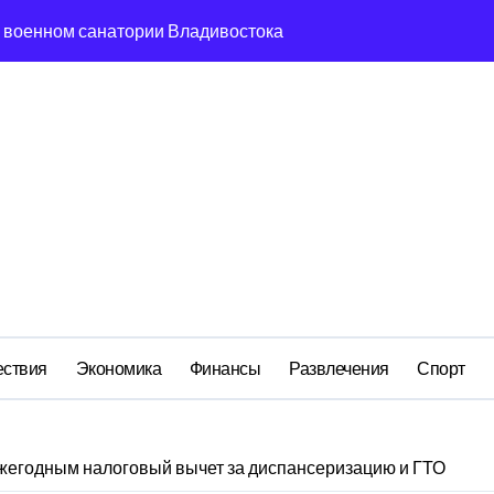
м анклаве: военные изымают спирт «для защиты Отечества»
ередная показуха? Что скрывает российский ВМФ
а Бречалова как результат управленческих провалов и уязв
авиаотрасли
сть и маркетплейсы «умывают руки» после ударов по склада
вский оборонный завод идёт ко дну
 складах с военной продукцией: предприятия обратились в
ствия
Экономика
Финансы
Развлечения
Спорт
ежегодным налоговый вычет за диспансеризацию и ГТО