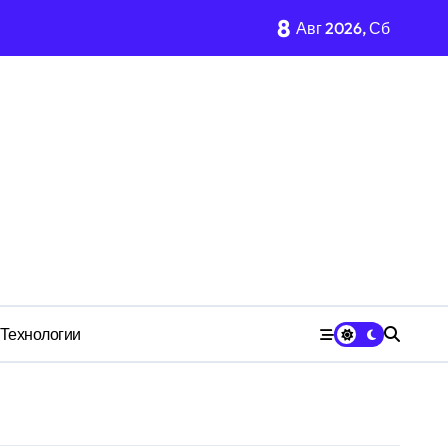
8
Авг 2026, Сб
имости региона
м Wildberries?
 СК
Технологии