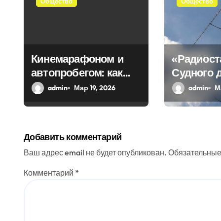
Общество
Общество
п
о
з
Кинемарафоном и
«Радиост
автопробегом: как
Судного 
а
Севастополь
передала
admin
Мар 19, 2026
admin
М
п
отметил
загадочн
и
воссоединение с
Россией
с
Добавить комментарий
я
Ваш адрес email не будет опубликован.
Обязательные
м
Комментарий
*