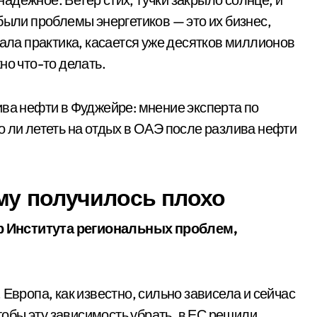
были проблемы энергетиков — это их бизнес,
зала практика, касается уже десятков миллионов
но что-то делать.
ива нефти в Фуджейре: мнение эксперта по
о ли лететь на отдых в ОАЭ после разлива нефти
му получилось плохо
 Института региональных проблем,
Европа, как известно, сильно зависела и сейчас
Чтобы эту зависимость убрать, в ЕС решили