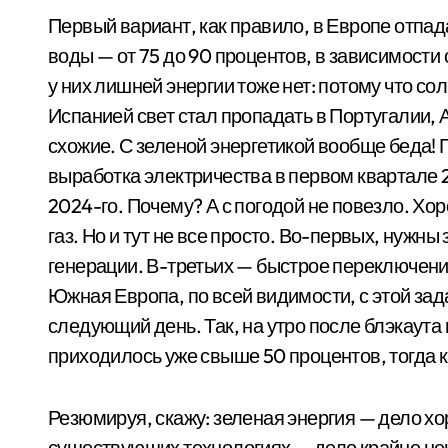
Первый вариант, как правило, в Европе отпада
воды — от 75 до 90 процентов, в зависимости 
у них лишней энергии тоже нет: потому что со
Испанией свет стал пропадать в Португалии, 
схожие. С зеленой энергетикой вообще беда! 
выработка электричества в первом квартале 
2024-го. Почему? А с погодой не повезло. Хо
газ. Но и тут не все просто. Во-первых, нужн
генерации. В-третьих — быстрое переключение
Южная Европа, по всей видимости, с этой зад
следующий день. Так, на утро после блэкаута
приходилось уже свыше 50 процентов, тогда к
Резюмируя, скажу: зеленая энергия — дело хо
существующих технологиях — дело крайне нена