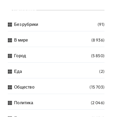
Рубрики
Без рубрики
(91)
В мире
(8 936)
Город
(5 850)
Еда
(2)
Общество
(15 703)
Политика
(2 046)