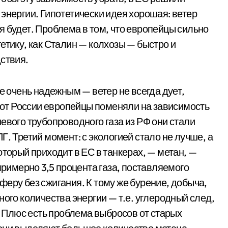
энергии. Гипотетически идея хорошая: ветер
гия будет. Проблема в том, что европейцы сильно
етику, как Сталин — колхозы — быстро и
ствия.
е очень надежным — ветер не всегда дует,
ь от России европейцы поменяли на зависимость
евого трубопроводного газа из РФ они стали
. Третий момент: с экологией стало не лучше, а
оторый приходит в ЕС в танкерах, — метан, —
имерно 3,5 процента газа, поставляемого
еру без сжигания. К тому же бурение, добыча,
ного количества энергии — т.е. углеродный след,
е! Плюс есть проблема выбросов от старых