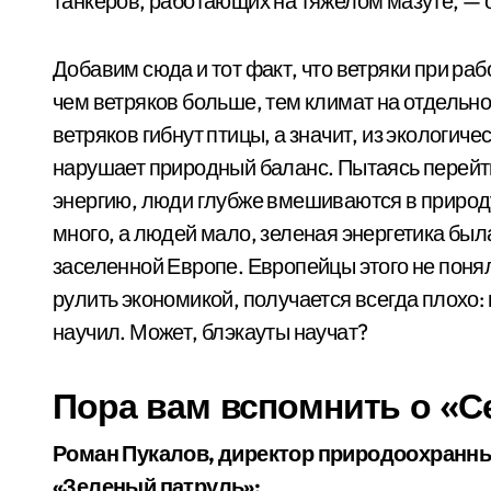
танкеров, работающих на тяжелом мазуте, —
Добавим сюда и тот факт, что ветряки при ра
чем ветряков больше, тем климат на отдельн
ветряков гибнут птицы, а значит, из экологиче
нарушает природный баланс. Пытаясь перейти
энергию, люди глубже вмешиваются в природу
много, а людей мало, зеленая энергетика была
заселенной Европе. Европейцы этого не понял
рулить экономикой, получается всегда плохо
научил. Может, блэкауты научат?
Пора вам вспомнить о «С
Роман Пукалов, директор природоохранн
«Зеленый патруль»: