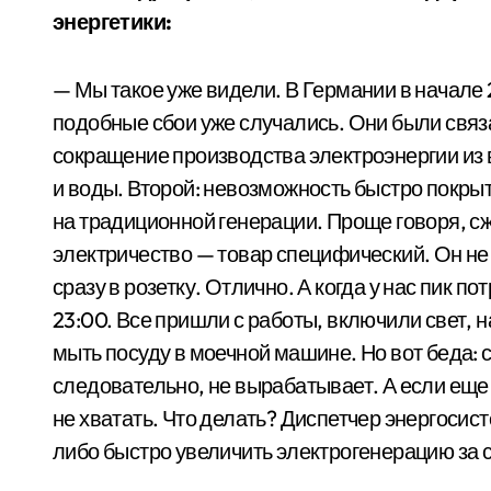
энергетики:
— Мы такое уже видели. В Германии в начале 2
подобные сбои уже случались. Они были связ
сокращение производства электроэнергии из 
и воды. Второй: невозможность быстро покрыт
на традиционной генерации. Проще говоря, сжи
электричество — товар специфический. Он не 
сразу в розетку. Отлично. А когда у нас пик п
23:00. Все пришли с работы, включили свет, н
мыть посуду в моечной машине. Но вот беда: 
следовательно, не вырабатывает. А если еще
не хватать. Что делать? Диспетчер энергосис
либо быстро увеличить электрогенерацию за с