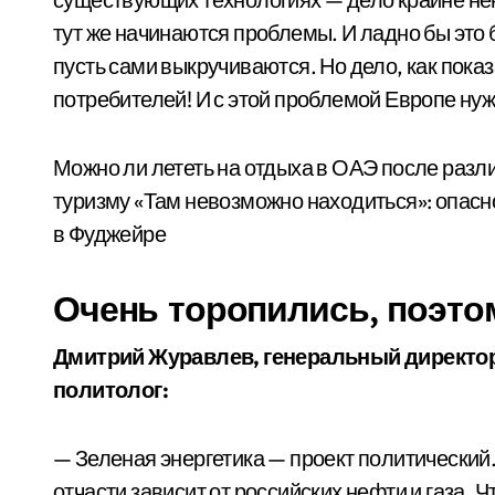
тут же начинаются проблемы. И ладно бы это 
пусть сами выкручиваются. Но дело, как пока
потребителей! И с этой проблемой Европе нуж
Можно ли лететь на отдыха в ОАЭ после разл
туризму «Там невозможно находиться»: опасн
в Фуджейре
Очень торопились, поэто
Дмитрий Журавлев, генеральный директор
политолог:
— Зеленая энергетика — проект политический. 
отчасти зависит от российских нефти и газа. 