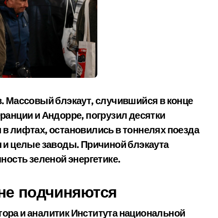
в. Массовый блэкаут, случившийся в конце
ранции и Андорре, погрузил десятки
 в лифтах, остановились в тоннелях поезда
ы и целые заводы. Причиной блэкаута
ость зеленой энергетике.
 не подчиняются
тора и аналитик Института национальной