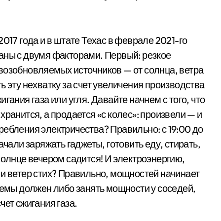
017 года и в штате Техас в феврале 2021-го
аны с двумя факторами. Первый: резкое
возобновляемых источников — от солнца, ветра
ь эту нехватку за счет увеличения производства
гания газа или угля. Давайте начнем с того, что
хранится, а продается «с колес»: произвели — и
отребления электричества? Правильно: с 19:00 до
ачали заряжать гаджеты, готовить еду, стирать,
солнце вечером садится! И электроэнергию,
 и ветер стих? Правильно, мощностей начинает
темы должен либо занять мощности у соседей,
чет сжигания газа.