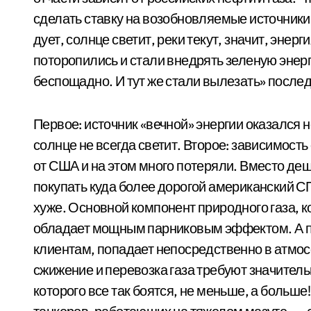
сделать ставку на возобновляемые источники 
дует, солнце светит, реки текут, значит, энер
поторопились и стали внедрять зеленую энерг
беспощадно. И тут же стали вылезать» послед
Первое: источник «вечной» энергии оказался н
солнце не всегда светит. Второе: зависимост
от США и на этом много потеряли. Вместо деш
покупать куда более дорогой американский СПГ
хуже. Основной компонент природного газа, к
обладает мощным парниковым эффектом. А пр
клиентам, попадает непосредственно в атмосф
сжижение и перевозка газа требуют значитель
которого все так боятся, не меньше, а больш