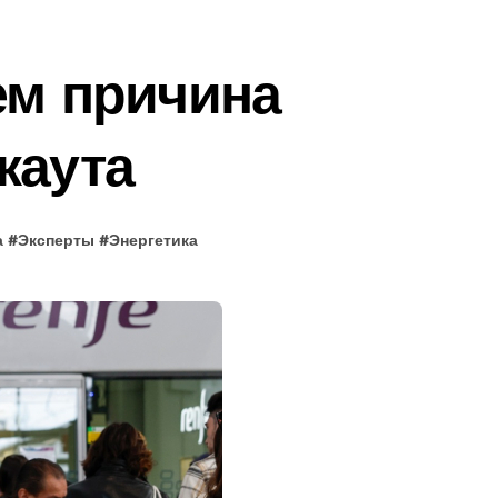
чем причина
каута
а
#
Эксперты
#
Энергетика