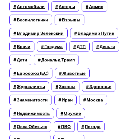
Автомобили
Актеры
Армия
Беспилотники
Взрывы
Владимир Зеленский
Владимир Путин
Врачи
Госдума
ДТП
Деньги
Дети
Дональд Трамп
Евросоюз (ЕС)
Животные
Журналисты
Законы
Здоровье
Знаменитости
Иран
Москва
Недвижимость
Оружие
Оспа Обезьян
ПВО
Погода