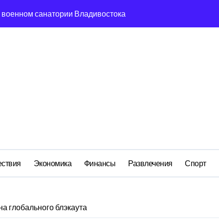
м анклаве: военные изымают спирт «для защиты Отечества»
ередная показуха? Что скрывает российский ВМФ
а Бречалова как результат управленческих провалов и уязв
авиаотрасли
сть и маркетплейсы «умывают руки» после ударов по склада
вский оборонный завод идёт ко дну
 складах с военной продукцией: предприятия обратились в
ствия
Экономика
Финансы
Развлечения
Спорт
на глобального блэкаута