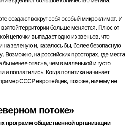
 они выделяют большое количество метана.
боте создают вокруг себя особый микроклимат. И
о взятой территории больше меняется. Плюс от
ской цепочки выпадает одно из звеньев, что
 на зеленую и, казалось бы, более безопасную
. Возможно, на российских просторах, где места
 бы менее опасна, чем в маленькой и густо
и и поплатились. Когда политика начинает
: пример СССР европейцев, похоже, ничему не
еверном потоке»
ых программ общественной организации