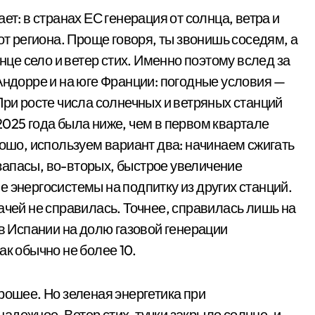
ет: в странах ЕС генерация от солнца, ветра и
от региона. Проще говоря, ты звонишь соседям, а
лнце село и ветер стих. Именно поэтому вслед за
Андорре и на юге Франции: погодные условия —
При росте числа солнечных и ветряных станций
2025 года была ниже, чем в первом квартале
рошо, используем вариант два: начинаем сжигать
ы запасы, во-вторых, быстрое увеличение
 энергосистемы на подпитку из других станций.
ачей не справилась. Точнее, справилась лишь на
 в Испании на долю газовой генерации
ак обычно не более 10.
рошее. Но зеленая энергетика при
дежное. Ветер стих, тучки закрыло солнце, и