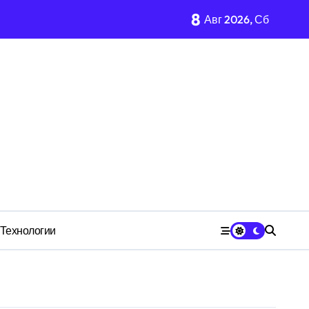
8
Авг 2026, Сб
имости региона
м Wildberries?
 СК
Технологии