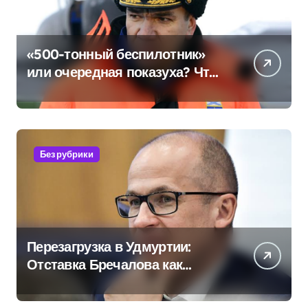
«500-тонный беспилотник»
или очередная показуха? Что
скрывает российский ВМФ
Без рубрики
Перезагрузка в Удмуртии:
Отставка Бречалова как
результат управленческих
провалов и уязвимости