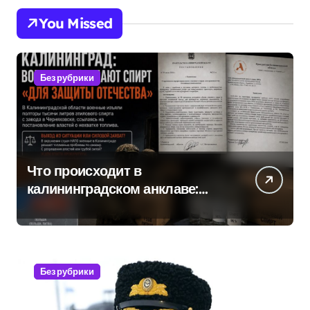
You Missed
Без рубрики
Что происходит в
калининградском анклаве:
военные изымают спирт «для
защиты Отечества»
Без рубрики