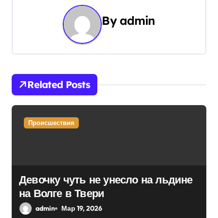
г
By
admin
а
ц
и
Related Posts
я
п
Происшествия
о
з
а
Девочку чуть не унесло на льдине
п
на Волге в Твери
и
admin
Мар 19, 2026