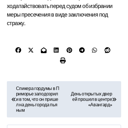
ходатайствовать перед судом об избрании
меры пресечения в виде заключения под
стражу.
Н
Спикера гордумы в П
риморье заподозрил
День открытых двер
а
и в том, что он прише
ей прошел в центре
л на день города пья
«Авангард»
в
ным
и