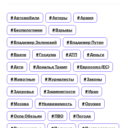
Автомобили
Актеры
Армия
Беспилотники
Взрывы
Владимир Зеленский
Владимир Путин
Врачи
Госдума
ДТП
Деньги
Дети
Дональд Трамп
Евросоюз (ЕС)
Животные
Журналисты
Законы
Здоровье
Знаменитости
Иран
Москва
Недвижимость
Оружие
Оспа Обезьян
ПВО
Погода