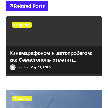
Related Posts
я
п
Общество
о
з
а
Кинемарафоном и автопробегом:
п
как Севастополь отметил
и
воссоединение с Россией
admin
Мар 19, 2026
с
я
м
Общество