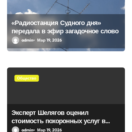
«Радиостанция Судного дня»
передала в эфир загадочное слово
admin
Мар 19, 2026
Общество
Эксперт Шелягов оценил
стоимость похоронных услуг в
России
admin
Мар 19, 2026