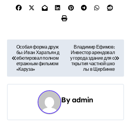
Н
Особая форма друж
Владимир Ефимов:
бы: Иван Харатьян д
Инвестор арендовал
а
ебютировал полном
у города здание для о
етражным фильмом
ткрытия частной шко
в
«Каруза»
лы в Щербинке
и
г
By
admin
а
ц
и