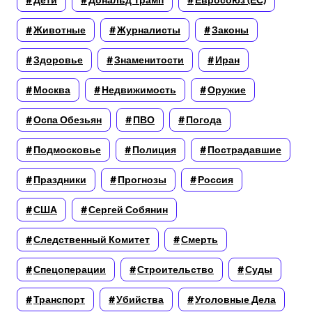
Дети
Дональд Трамп
Евросоюз (ЕС)
Животные
Журналисты
Законы
Здоровье
Знаменитости
Иран
Москва
Недвижимость
Оружие
Оспа Обезьян
ПВО
Погода
Подмосковье
Полиция
Пострадавшие
Праздники
Прогнозы
Россия
США
Сергей Собянин
Следственный Комитет
Смерть
Спецоперации
Строительство
Суды
Транспорт
Убийства
Уголовные Дела