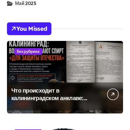
Май 2025
You Missed
Без рубрики
Что происходит в
калининградском анклаве:
военные изымают спирт «для
защиты Отечества»