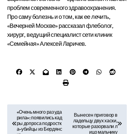
проблем современного здравоохранения.
Про саму болезнь и о том, как ее лечить,
«Вечерней Москве» рассказал флеболог,
хирург, ведущий специалист сети клиник
«Семейная» Алексей Ларичев.
Н
«Очень много раз уда
Вынесен приговор в
рила»: появились кад
а
ладельцу двух хаски,
ры допроса подростк
которые разорвали л
а-убийцы из Бердянс
ицо мальчику