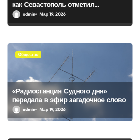
п
как Севастополь отметил
и
воссоединение с Россией
admin
Мар 19, 2026
с
я
м
Общество
«Радиостанция Судного дня»
передала в эфир загадочное слово
admin
Мар 19, 2026