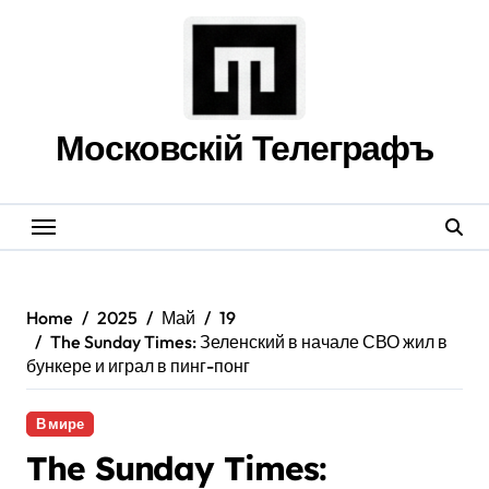
Skip
to
content
Московскій Телеграфъ
Home
2025
Май
19
The Sunday Times: Зеленский в начале СВО жил в
бункере и играл в пинг-понг
В мире
The Sunday Times: