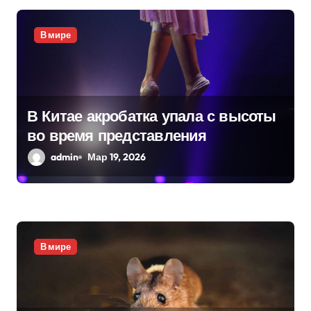
п
В мире
о
з
а
В Китае акробатка упала с высоты
п
во время представления
и
admin
Мар 19, 2026
с
я
м
В мире