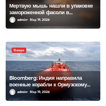
Мертвую мышь нашли в упаковке
замороженной фасоли в
Нидерландах
admin
Мар 19, 2026
В мире
Bloomberg: Индия направила
военные корабли к Ормузскому
проливу
admin
Мар 19, 2026