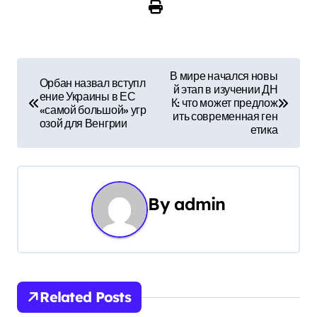
Н
В мире начался новы
Орбан назвал вступл
й этап в изучении ДН
а
ение Украины в ЕС
К: что может предлож
«самой большой» угр
ить современная ген
в
озой для Венгрии
етика
и
г
By
admin
а
ц
и
Related Posts
я