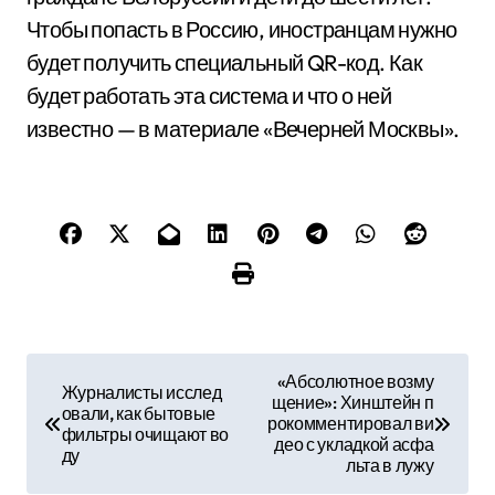
Чтобы попасть в Россию, иностранцам нужно
будет получить специальный QR-код. Как
будет работать эта система и что о ней
известно — в материале «Вечерней Москвы».
Н
«Абсолютное возму
Журналисты исслед
щение»: Хинштейн п
а
овали, как бытовые
рокомментировал ви
фильтры очищают во
део с укладкой асфа
в
ду
льта в лужу