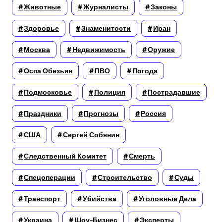
Животные
Журналисты
Законы
Здоровье
Знаменитости
Иран
Москва
Недвижимость
Оружие
Оспа Обезьян
ПВО
Погода
Подмосковье
Полиция
Пострадавшие
Праздники
Прогнозы
Россия
США
Сергей Собянин
Следственный Комитет
Смерть
Спецоперации
Строительство
Суды
Транспорт
Убийства
Уголовные Дела
Украина
Шоу-Бизнес
Эксперты