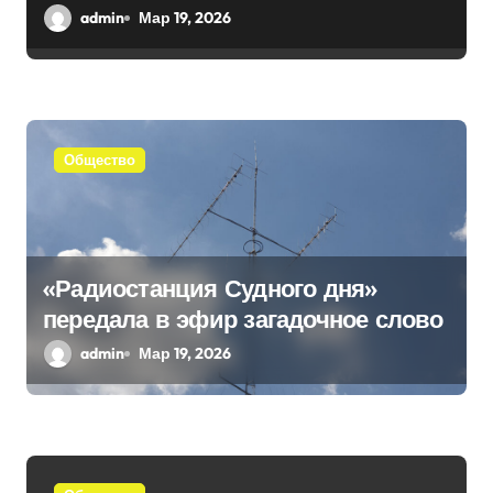
и
воссоединение с Россией
admin
Мар 19, 2026
с
я
м
Общество
«Радиостанция Судного дня»
передала в эфир загадочное слово
admin
Мар 19, 2026