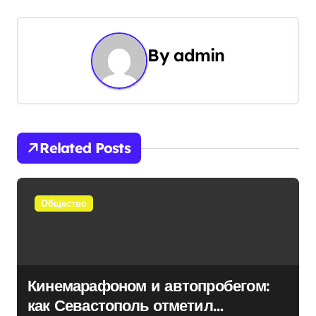
и
г
By
admin
а
ц
и
Related Posts
я
п
Общество
о
з
а
Кинемарафоном и автопробегом:
п
как Севастополь отметил