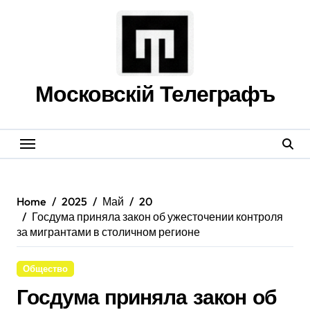
Skip
to
content
Московскій Телеграфъ
Home
2025
Май
20
Госдума приняла закон об ужесточении контроля
за мигрантами в столичном регионе
Общество
Госдума приняла закон об