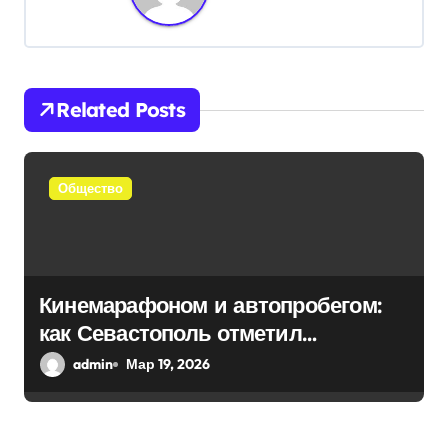
а
ц
и
Related Posts
я
п
Общество
о
з
а
Кинемарафоном и автопробегом:
как Севастополь отметил
п
воссоединение с Россией
admin
Мар 19, 2026
и
с