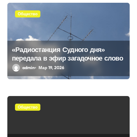
я
Общество
м
«Радиостанция Судного дня»
передала в эфир загадочное слово
admin
Мар 19, 2026
Общество