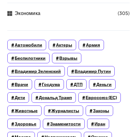
Экономика
(305)
Автомобили
Актеры
Армия
Беспилотники
Взрывы
Владимир Зеленский
Владимир Путин
Врачи
Госдума
ДТП
Деньги
Дети
Дональд Трамп
Евросоюз (ЕС)
Животные
Журналисты
Законы
Здоровье
Знаменитости
Иран