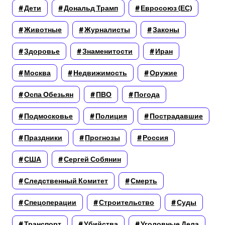
Дети
Дональд Трамп
Евросоюз (ЕС)
Животные
Журналисты
Законы
Здоровье
Знаменитости
Иран
Москва
Недвижимость
Оружие
Оспа Обезьян
ПВО
Погода
Подмосковье
Полиция
Пострадавшие
Праздники
Прогнозы
Россия
США
Сергей Собянин
Следственный Комитет
Смерть
Спецоперации
Строительство
Суды
Транспорт
Убийства
Уголовные Дела