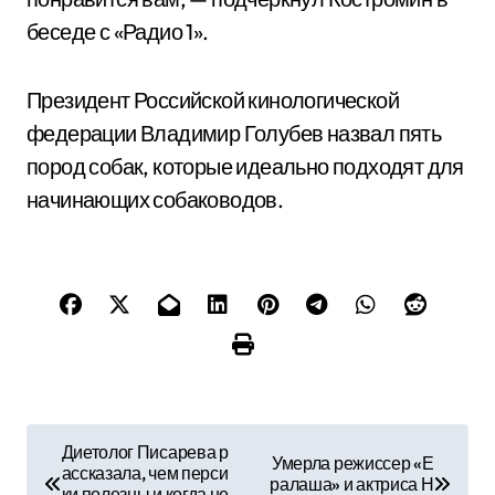
беседе с «Радио 1».
Президент Российской кинологической
федерации Владимир Голубев назвал пять
пород собак, которые идеально подходят для
начинающих собаководов.
Н
Диетолог Писарева р
Умерла режиссер «Е
ассказала, чем перси
а
ралаша» и актриса Н
ки полезны и когда не