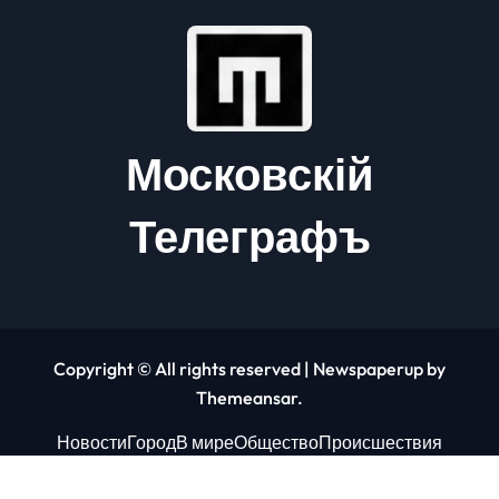
Московскій
Телеграфъ
Copyright © All rights reserved
|
Newspaperup
by
Themeansar
.
Новости
Город
В мире
Общество
Происшествия
Экономика
Финансы
Развлечения
Спорт
Технологии