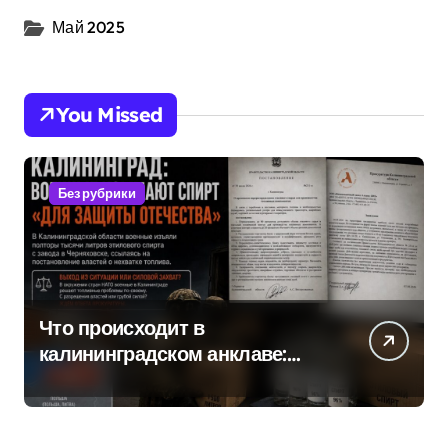
Май 2025
You Missed
Без рубрики
Что происходит в
калининградском анклаве:
военные изымают спирт «для
защиты Отечества»