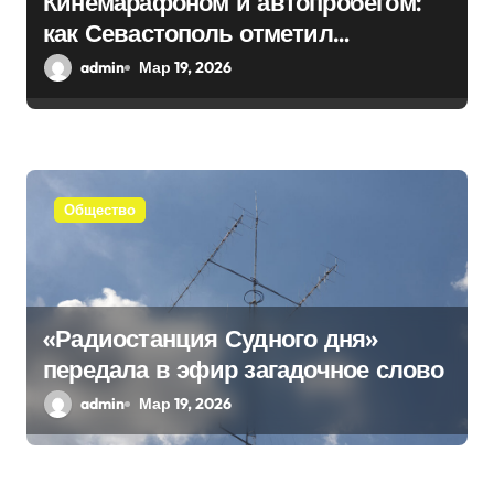
Кинемарафоном и автопробегом:
как Севастополь отметил
п
воссоединение с Россией
admin
Мар 19, 2026
и
с
я
Общество
м
«Радиостанция Судного дня»
передала в эфир загадочное слово
admin
Мар 19, 2026