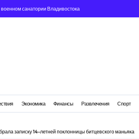
м анклаве: военные изымают спирт «для защиты Отечества»
ередная показуха? Что скрывает российский ВМФ
а Бречалова как результат управленческих провалов и уязв
авиаотрасли
сть и маркетплейсы «умывают руки» после ударов по склада
вский оборонный завод идёт ко дну
 складах с военной продукцией: предприятия обратились в
ствия
Экономика
Финансы
Развлечения
Спорт
брала записку 14-летней поклонницы битцевского маньяка