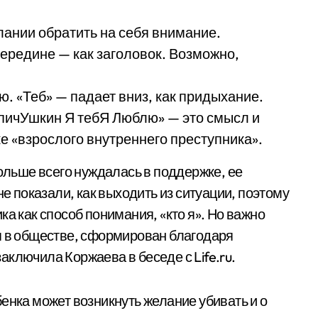
елании обратить на себя внимание.
ередине — как заголовок. Возможно,
 «Теб» — падает вниз, как придыхание.
 пичУшкин Я тебЯ Люблю» — это смысл и
е «взрослого внутреннего преступника».
больше всего нуждалась в поддержке, ее
не показали, как выходить из ситуации, поэтому
ка как способ понимания, «кто я». Но важно
я в обществе, сформирован благодаря
ключила Коржаева в беседе с Life.ru.
енка может возникнуть желание убивать и о