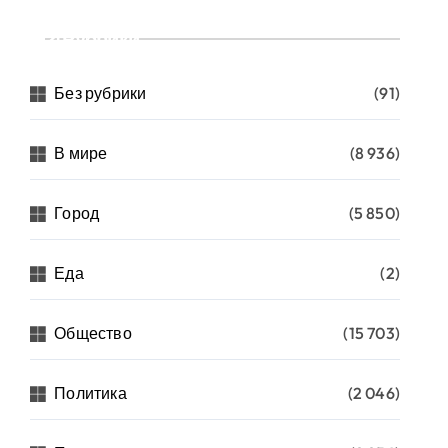
Рубрики
Без рубрики
(91)
В мире
(8 936)
Город
(5 850)
Еда
(2)
Общество
(15 703)
Политика
(2 046)