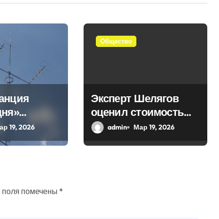
Общество
анция
Эксперт Шелягов
дня»
оценил стоимость
 в эфир
похоронных услуг в
ар 19, 2026
admin
Мар 19, 2026
ое слово
России
 поля помечены
*