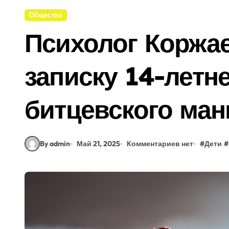
Общество
Психолог Коржа
записку 14-летн
битцевского ман
By admin
Май 21, 2025
Комментариев нет
#
Дети
#