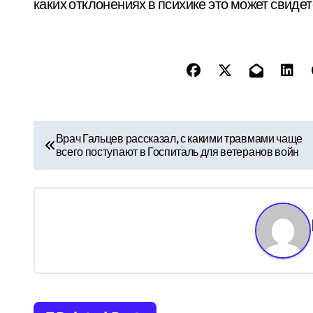
каких отклонениях в психике это может свиде
Н
Врач Гальцев рассказал, с какими травмами чаще
всего поступают в Госпиталь для ветеранов войн
а
в
и
г
а
ц