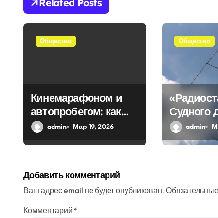
Related Posts
и
я
Общество
Общество
п
о
з
Кинемарафоном и
«Радиост
автопробегом: как
Судного 
а
Севастополь
передала
admin
Мар 19, 2026
admin
М
п
отметил
загадочн
и
воссоединение с
Россией
с
Добавить комментарий
я
Ваш адрес email не будет опубликован.
Обязательные
м
Комментарий
*