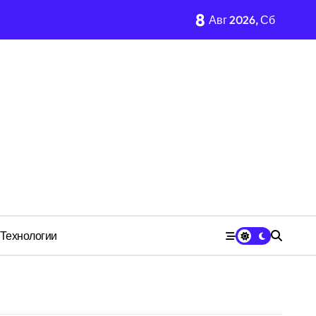
8
Авг 2026, Сб
имости региона
м Wildberries?
 СК
Технологии