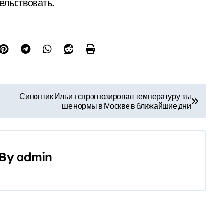
тельствовать.
Синоптик Ильин спрогнозировал температуру вы
ше нормы в Москве в ближайшие дни
By
admin