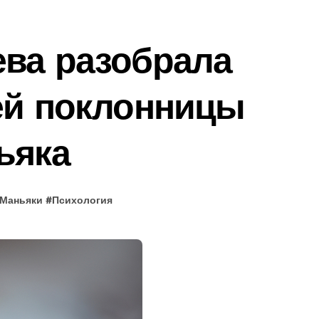
ева разобрала
ей поклонницы
ьяка
Маньяки
#
Психология