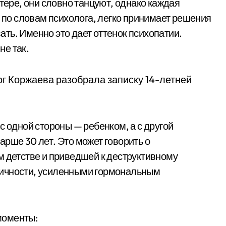
ктере, они словно танцуют, однако каждая
, по словам психолога, легко принимает решения
ть. Именно это дает оттенок психопатии.
не так.
с одной стороны — ребенком, а с другой
рше 30 лет. Это может говорить о
м детстве и приведшей к деструктивному
личности, усиленными гормональным
моменты: