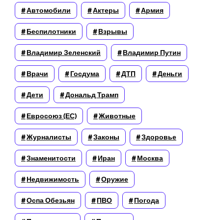
Автомобили
Актеры
Армия
Беспилотники
Взрывы
Владимир Зеленский
Владимир Путин
Врачи
Госдума
ДТП
Деньги
Дети
Дональд Трамп
Евросоюз (ЕС)
Животные
Журналисты
Законы
Здоровье
Знаменитости
Иран
Москва
Недвижимость
Оружие
Оспа Обезьян
ПВО
Погода