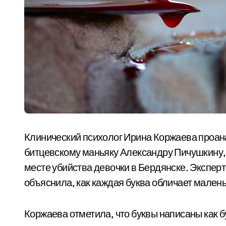
Клинический психолог Ирина Коржаева проана
битцевскому маньяку Александру Пичушкину, 
месте убийства девочки в Бердянске. Эксперт
объяснила, как каждая буква обличает мален
Коржаева отметила, что буквы написаны как б