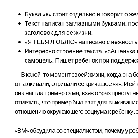
Буква «я» стоит отдельно и говорит о ж
Текст написан заглавными буквами, пос
заголовок для ее жизни.
«Я ТЕБЯ ЛЮБЛЮ» написано с нежностью.
Интересно строение текста: «сАшенька
самоцель. Пишет ребенок при поддержк
— В какой-то момент своей жизни, когда она 
отталкивали, отрицали ее кричащее «я». И ей 
она нашла пример сама, взяв образ преступни
отметить, что пример был взят для выживани
отношению окружающего социума к ребенку, за
«ВМ» обсудила со специалистом, почему у реб