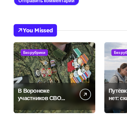
You Missed
Без рубрики
Без ру
В Воронеже
Путёвк
участников СВО
нет: с
берут на работу, но
военно
удержаться удаётся
Влади
не всем