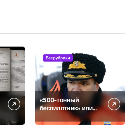
Без рубрики
«500-тонный
беспилотник» или
очередная показуха?
я
Что скрывает
российский ВМФ