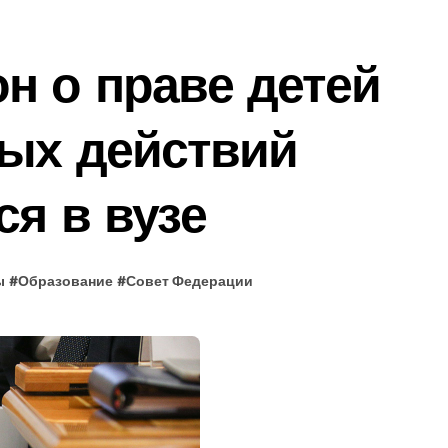
н о праве детей
вых действий
ся в вузе
ы
#
Образование
#
Совет Федерации