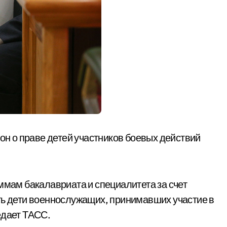
кон о праве детей участников боевых действий
ммам бакалавриата и специалитета за счет
ть дети военнослужащих, принимавших участие в
едает ТАСС.