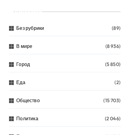
Рубрики
Без рубрики
(89)
В мире
(8 936)
Город
(5 850)
Еда
(2)
Общество
(15 703)
Политика
(2 046)