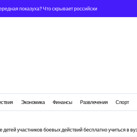
а Бречалова как результат управленческих провалов и уязв
авиаотрасли
сть и маркетплейсы «умывают руки» после ударов по склада
вский оборонный завод идёт ко дну
льство»: как социальный координатор фонда «защитники оте
ом деле стоит за попыткой уничтожения Telegram в России
на работу, но удержаться удаётся не всем
ствия
Экономика
Финансы
Развлечения
Спорт
е детей участников боевых действий бесплатно учиться в ву