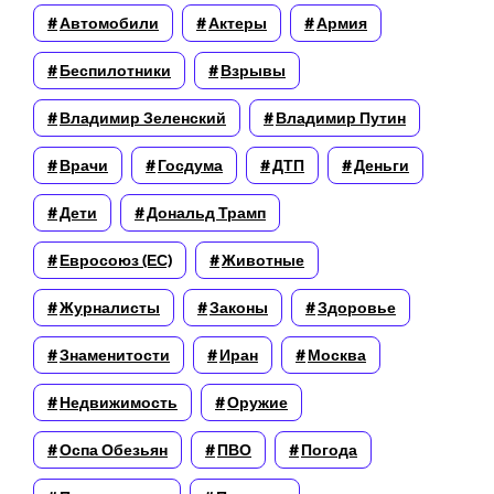
Автомобили
Актеры
Армия
Беспилотники
Взрывы
Владимир Зеленский
Владимир Путин
Врачи
Госдума
ДТП
Деньги
Дети
Дональд Трамп
Евросоюз (ЕС)
Животные
Журналисты
Законы
Здоровье
Знаменитости
Иран
Москва
Недвижимость
Оружие
Оспа Обезьян
ПВО
Погода