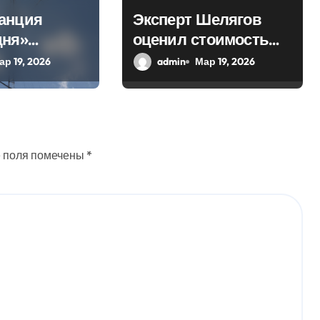
анция
Эксперт Шелягов
дня»
оценил стоимость
 в эфир
похоронных услуг в
ар 19, 2026
admin
Мар 19, 2026
ое слово
России
 поля помечены
*