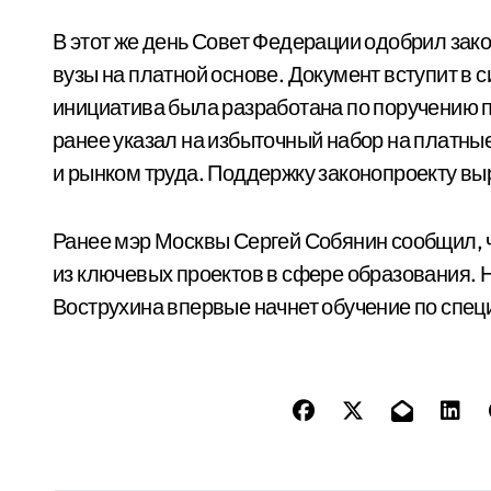
В этот же день Совет Федерации одобрил зак
вузы на платной основе. Документ вступит в си
инициатива была разработана по поручению 
ранее указал на избыточный набор на платны
и рынком труда. Поддержку законопроекту выр
Ранее мэр Москвы Сергей Собянин сообщил, 
из ключевых проектов в сфере образования. 
Вострухина впервые начнет обучение по спе