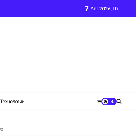
7
Авг 2026, Пт
имости региона
м Wildberries?
чества» превратила должность в источник обогащения
Технологии
зе