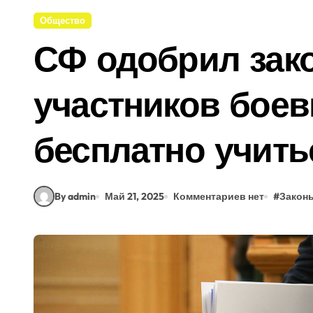
Общество
СФ одобрил зако
участников бое
бесплатно учить
By admin
Май 21, 2025
Комментариев нет
#
Закон