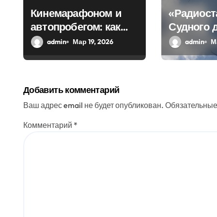
з
Кинемарафоном и
«Радиост
автопробегом: как
Судного 
а
Севастополь
передала
admin
Мар 19, 2026
admin
М
п
отметил
загадочн
и
воссоединение с
Россией
с
Добавить комментарий
я
Ваш адрес email не будет опубликован.
Обязательные
м
Комментарий
*