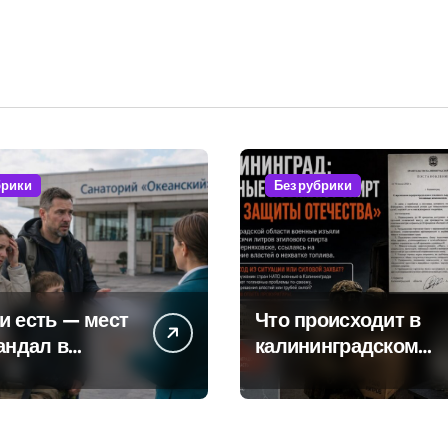
брики
Без рубрики
и есть — мест
Что происходит в
кандал в
калининградском
м санатории
анклаве: военные
востока
изымают спирт «дл
защиты Отечества»