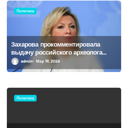
я
Политика
м
Захарова прокомментировала
выдачу российского археолога
Бутягина Украине
admin
Мар 19, 2026
Политика