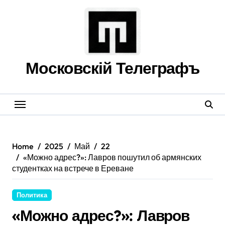
Skip
to
content
Московскій Телеграфъ
Home
2025
Май
22
«Можно адрес?»: Лавров пошутил об армянских
студентках на встрече в Ереване
Политика
«Можно адрес?»: Лавров