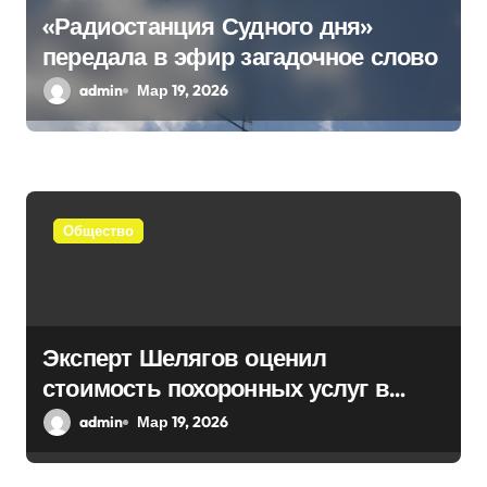
«Радиостанция Судного дня»
передала в эфир загадочное слово
admin
Мар 19, 2026
Общество
Эксперт Шелягов оценил
стоимость похоронных услуг в
России
admin
Мар 19, 2026