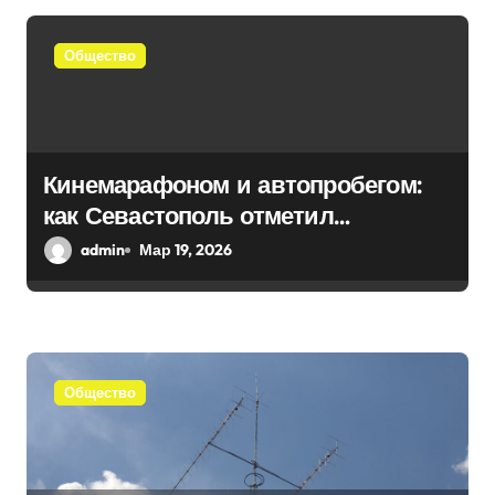
п
Общество
о
з
а
Кинемарафоном и автопробегом:
п
как Севастополь отметил
и
воссоединение с Россией
admin
Мар 19, 2026
с
я
м
Общество