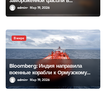
замороженной фасоли в
Нидерландах
admin
Мар 19, 2026
В мире
Bloomberg: Индия направила
военные корабли к Ормузскому
проливу
admin
Мар 19, 2026