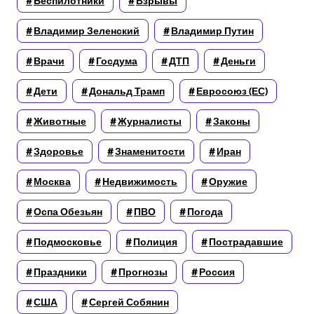
Беспилотники
Взрывы
Владимир Зеленский
Владимир Путин
Врачи
Госдума
ДТП
Деньги
Дети
Дональд Трамп
Евросоюз (ЕС)
Животные
Журналисты
Законы
Здоровье
Знаменитости
Иран
Москва
Недвижимость
Оружие
Оспа Обезьян
ПВО
Погода
Подмосковье
Полиция
Пострадавшие
Праздники
Прогнозы
Россия
США
Сергей Собянин