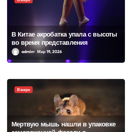
о
з
а
В Китае акробатка упала с высоты
во время представления
п
admin
Мар 19, 2026
и
с
я
В мире
м
Мертвую мышь нашли в упаковке