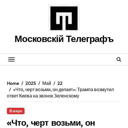
Skip
to
content
Московскій Телеграфъ
Home
2025
Май
22
«Что, черт возьми, он делает»: Трампа возмутил
ответ Киева на звонок Зеленскому
В мире
«Что, черт возьми, он