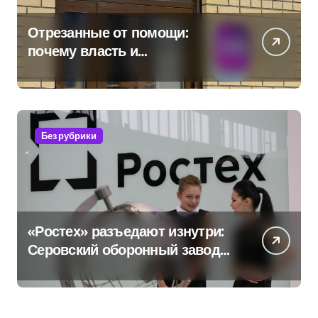
Отрезанные от помощи:
почему власть и
маркетплейсы «умывают
руки» после ударов по
складам Wildberries?
Без рубрики
«Ростех» разъедают изнутри:
Серовский оборонный завод
идёт ко дну