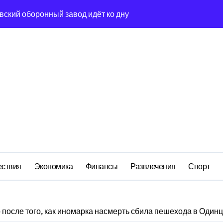
вский оборонный завод идёт ко дну
льство»: как социальный координатор фонда «защитники оте
ом деле стоит за попыткой уничтожения Telegram в России
ройский» катер стал металлоломом за 3 дня
ий: как российская бюрократия превратила праздник в ко
сия и вседозволенность участников СВО становятся угрозой
«зачистка» конкурентов, спойлеры и силовой контур
а Бречалова как результат управленческих провалов и уязв
ствия
Экономика
Финансы
Развлечения
Спорт
 после того, как иномарка насмерть сбила пешехода в Один