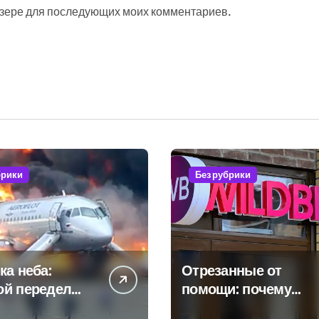
аузере для последующих моих комментариев.
брики
Без рубрики
ка неба:
Отрезанные от
ой передел
помощи: почему
расли
власть и