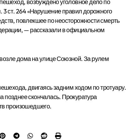
-пешеход, возбуждено уголовное дело по
. 3 ст. 264 «Нарушение правил дорожного
едств, повлекшее по неосторожности смерть
едерации, — рассказали в официальном
возле дома на улице Союзной. За рулем
пешехода, двигаясь задним ходом по тротуару.
а позднее скончалась. Прокуратура
ств произошедшего.