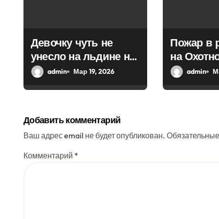
о
з
Девочку чуть не
Пожар в 
унесло на льдине на
на Охотн
а
Волге в Твери
удалось 
admin
Мар 19, 2026
admin
М
п
и
с
Добавить комментарий
я
Ваш адрес email не будет опубликован.
Обязательные
м
Комментарий
*