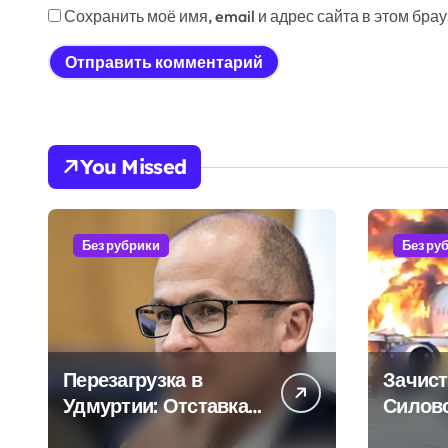
Сохранить моё имя, email и адрес сайта в этом бр
You Missed
Без рубрики
Без ру
Перезагрузка в
Зачист
Удмуртии: Отставка
Силов
Бречалова как
авиаот