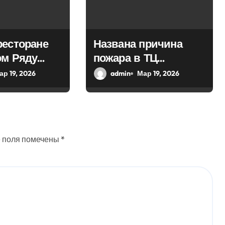
ресторане
Названа причина
ом Ряду
пожара в ТЦ
потушить
«Модный сезон» в
ар 19, 2026
admin
Мар 19, 2026
центре Москвы
 поля помечены
*