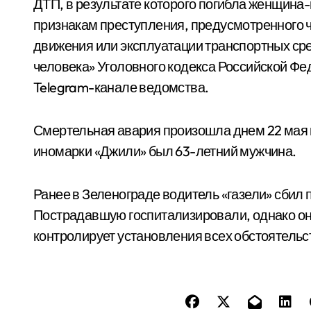
ДТП, в результате которого погибла женщина
признакам преступления, предусмотренного ч
движения или эксплуатации транспортных ср
человека» Уголовного кодекса Российской Ф
Telegram-канале ведомства.
Смертельная авария произошла днем 22 мая 
иномарки «Джили» был 63-летний мужчина.
Ранее в Зеленограде водитель «газели» сбил 
Пострадавшую госпитализировали, однако он
контролирует установления всех обстоятель