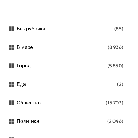
Рубрики
Без рубрики
(85)
В мире
(8 936)
Город
(5 850)
Еда
(2)
Общество
(15 703)
Политика
(2 046)