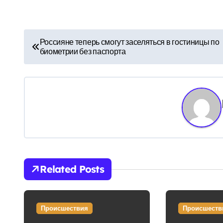
Н
Россияне теперь смогут заселяться в гостиницы по
биометрии без паспорта
а
в
и
г
а
ц
Related Posts
и
я
Происшествия
Происшеств
п