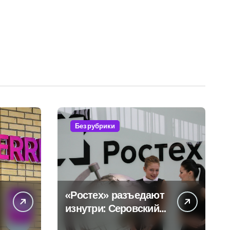
Без рубрики
«Ростех» разъедают
изнутри: Серовский
оборонный завод