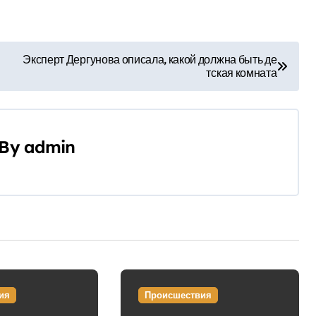
Эксперт Дергунова описала, какой должна быть де
тская комната
By
admin
ия
Происшествия