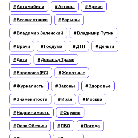
Автомобили
Актеры
Армия
Беспилотники
Взрывы
Владимир Зеленский
Владимир Путин
Врачи
Госдума
ДТП
Деньги
Дети
Дональд Трамп
Евросоюз (ЕС)
Животные
Журналисты
Законы
Здоровье
Знаменитости
Иран
Москва
Недвижимость
Оружие
Оспа Обезьян
ПВО
Погода