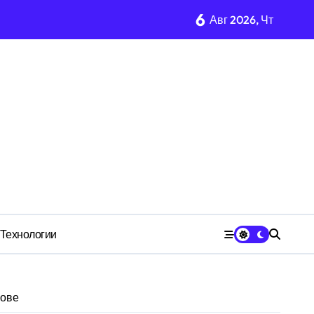
6
Авг 2026, Чт
чества» превратила должность в источник обогащения
медию
 для общества
имости региона
Технологии
цове