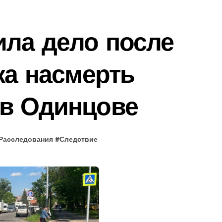
ила дело после
ка насмерть
 в Одинцове
Расследования
#
Следствие