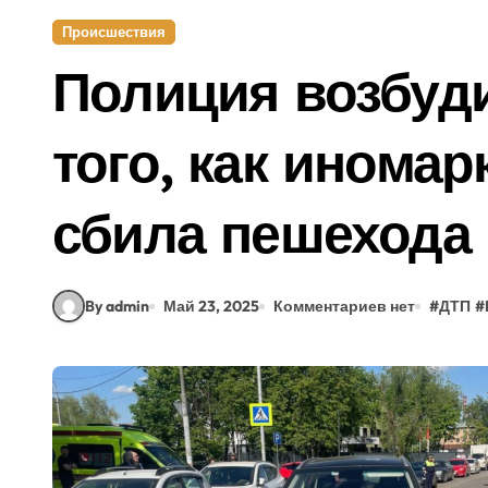
Происшествия
Полиция возбуд
того, как иномар
сбила пешехода
By admin
Май 23, 2025
Комментариев нет
#
ДТП
#