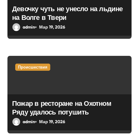
а
Девочку чуть не унесло на льдине
на Волге в Твери
п
admin
Мар 19, 2026
и
с
я
Происшествия
м
Пожар в ресторане на Охотном
Ряду удалось потушить
admin
Мар 19, 2026