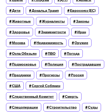
Дети
Дональд Трамп
Евросоюз (ЕС)
Животные
Журналисты
Законы
Здоровье
Знаменитости
Иран
Москва
Недвижимость
Оружие
Оспа Обезьян
ПВО
Погода
Подмосковье
Полиция
Пострадавшие
Праздники
Прогнозы
Россия
США
Сергей Собянин
Следственный Комитет
Смерть
Спецоперации
Строительство
Суды