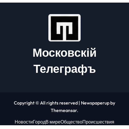
Московскій
Телеграфъ
Copyright © All rights reserved
|
Newspaperup
by
Themeansar
.
Новости
Город
В мире
Общество
Происшествия
Экономика
Финансы
Развлечения
Спорт
Технологии