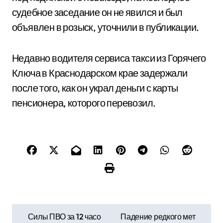
судебное заседание он не явился и был
объявлен в розыск, уточнили в публикации.
Недавно водителя сервиса такси из Горячего
Ключа в Краснодарском крае задержали
после того, как он украл деньги с карты
пенсионера, которого перевозил.
Н
Силы ПВО за 12 часо
Падение редкого мет