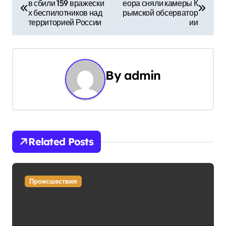
в сбили 159 вражески
еора сняли камеры К
а
х беспилотников над
рымской обсерватор
территорией России
ии
в
и
г
By
admin
а
ц
и
Related Posts
я
п
Происшествия
о
з