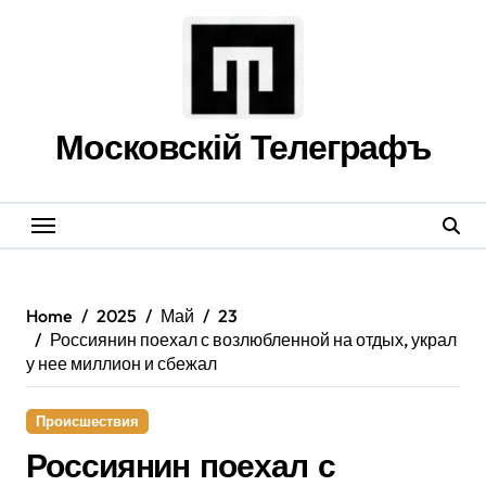
Skip
to
content
Московскій Телеграфъ
Home
2025
Май
23
Россиянин поехал с возлюбленной на отдых, украл
у нее миллион и сбежал
Происшествия
Россиянин поехал с