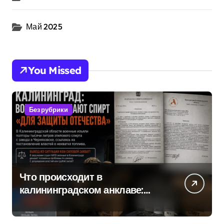
Май 2025
You Missed
Без рубрики
Что происходит в
калининградском анклаве:
военные изымают спирт «для
защиты Отечества»