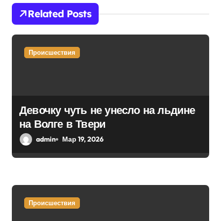
Related Posts
я
п
Происшествия
о
з
а
Девочку чуть не унесло на льдине
п
на Волге в Твери
и
admin
Мар 19, 2026
с
я
м
Происшествия