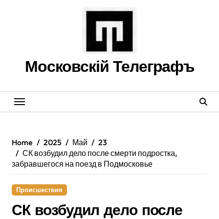
Skip
to
content
Московскій Телеграфъ
Home
2025
Май
23
СК возбудил дело после смерти подростка,
забравшегося на поезд в Подмосковье
Происшествия
СК возбудил дело после