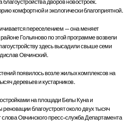
 благоустройства дворов новостроек.
рию комфортной и экологически благоприятной.
ичивается переселением — она меняет
В районе Гольяново по этой программе возвели
благоустройству здесь высадили свыше семи
адислав Овчинский.
стений появилось возле жилых комплексов на
ысяч деревьев и кустарников.
остройками на площади Белы Куна и
 реновации благоустроят около двух тысяч
т слова Овчинского пресс-служба Департамента