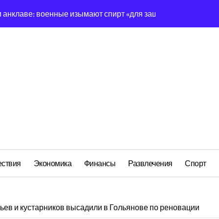
ередная показуха? Что скрывает российский ВМФ
а Бречалова как результат управленческих провалов и уязв
авиаотрасли
сть и маркетплейсы «умывают руки» после ударов по склада
вский оборонный завод идёт ко дну
льство»: как социальный координатор фонда «защитники оте
 Бурдинского оказывает платные услуги по вопросам военн
ствия
Экономика
Финансы
Развлечения
Спорт
ьев и кустарников высадили в Гольянове по реновации