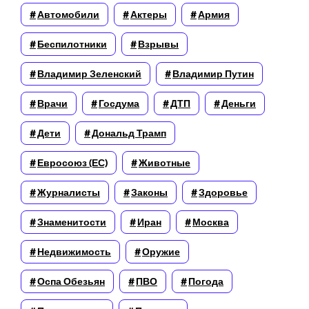
Автомобили
Актеры
Армия
Беспилотники
Взрывы
Владимир Зеленский
Владимир Путин
Врачи
Госдума
ДТП
Деньги
Дети
Дональд Трамп
Евросоюз (ЕС)
Животные
Журналисты
Законы
Здоровье
Знаменитости
Иран
Москва
Недвижимость
Оружие
Оспа Обезьян
ПВО
Погода