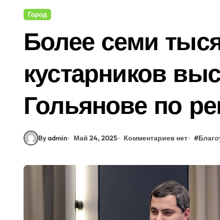
Город
Более семи тыся
кустарников вы
Гольянове по р
By admin
Май 24, 2025
Комментариев нет
#
Благо