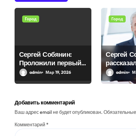
и
я
Город
Город
п
о
з
Сергей Собянин:
Сергей С
Проложили первый
рассказал
а
тоннель новой
реставра
admin
Мар 19, 2026
admin
М
п
линии
работах,
и
проведен
столице
с
Добавить комментарий
я
Ваш адрес email не будет опубликован.
Обязательные
м
Комментарий
*