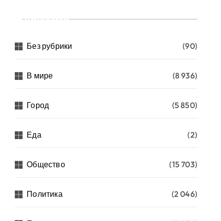
Рубрики
Без рубрики
(90)
В мире
(8 936)
Город
(5 850)
Еда
(2)
Общество
(15 703)
Политика
(2 046)