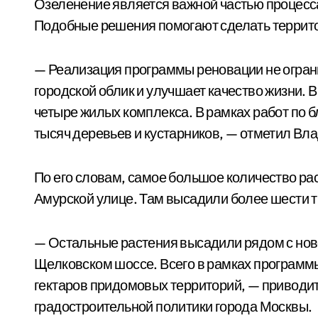
Озеленение является важной частью процесса
Подобные решения помогают сделать террито
— Реализация программы реновации не огран
городской облик и улучшает качество жизни. 
четыре жилых комплекса. В рамках работ по 
тысяч деревьев и кустарников, — отметил Вл
По его словам, самое большое количество ра
Амурской улице. Там высадили более шести т
— Остальные растения высадили рядом с нов
Щелковском шоссе. Всего в рамках программы
гектаров придомовых территорий, — приводи
градостроительной политики города Москвы.