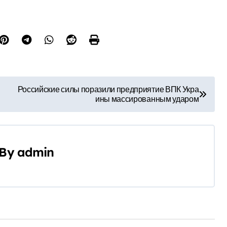
Российские силы поразили предприятие ВПК Укра
ины массированным ударом
By
admin