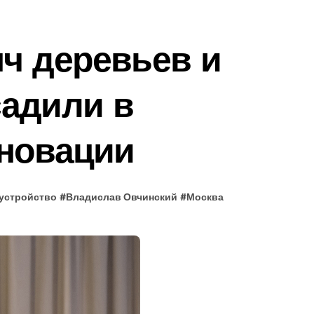
ч деревьев и
садили в
еновации
устройство
#
Владислав Овчинский
#
Москва