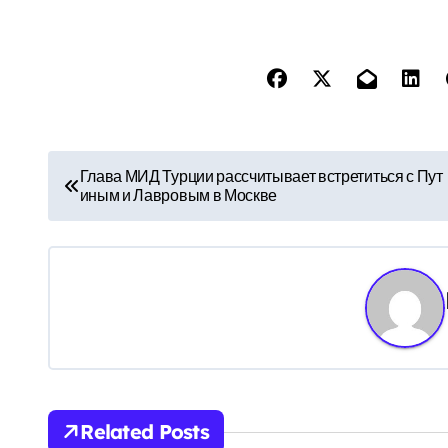
Н
Глава МИД Турции рассчитывает встретиться с Пут
иным и Лавровым в Москве
а
в
и
г
а
ц
Related Posts