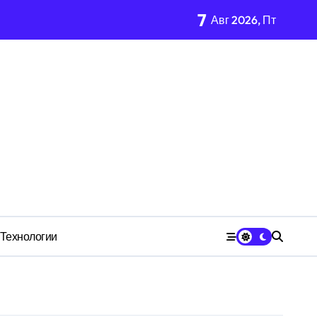
7
Авг 2026, Пт
имости региона
м Wildberries?
чества» превратила должность в источник обогащения
ой службы и бронирования
Технологии