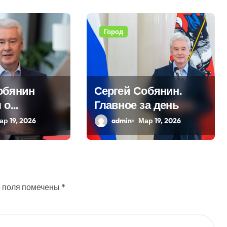
Город
обянин
Сергей Собянин.
 о
Главное за день
ционных
ар 19, 2026
admin
Мар 19, 2026
ных в
 поля помечены
*