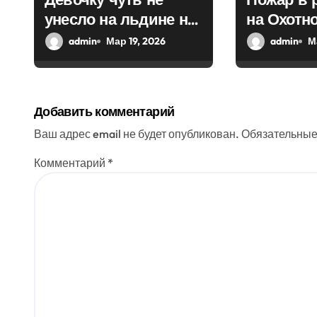
унесло на льдине на
на Охотн
а
Волге в Твери
удалось 
admin
Мар 19, 2026
admin
М
п
и
с
Добавить комментарий
я
Ваш адрес email не будет опубликован.
Обязательные
м
Комментарий
*