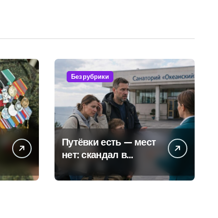
Без рубрики
Путёвки есть — мест
нет: скандал в
военном санатории
Владивостока