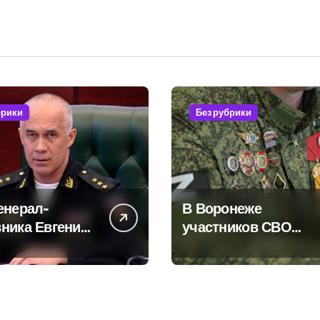
брики
Без рубрики
енерал-
В Воронеже
ника Евгения
участников СВО
ского
берут на работу, но
ает платные
удержаться удаётся
 по вопросам
не всем
ой службы и
рования