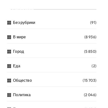
Рубрики
Без рубрики
(91)
В мире
(8 936)
Город
(5 850)
Еда
(2)
Общество
(15 703)
Политика
(2 046)