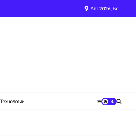
9
Авг 2026, Вс
имости региона
м Wildberries?
 СК
Технологии