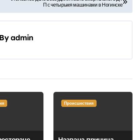
П с четырьмя машинами в Ногинске
By
admin
ия
Происшествия
ресторане
Названа причина