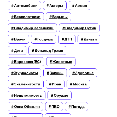
Автомобили
Актеры
Армия
Беспилотники
Взрывы
Владимир Зеленский
Владимир Путин
Врачи
Госдума
ДТП
Деньги
Дети
Дональд Трамп
Евросоюз (ЕС)
Животные
Журналисты
Законы
Здоровье
Знаменитости
Иран
Москва
Недвижимость
Оружие
Оспа Обезьян
ПВО
Погода