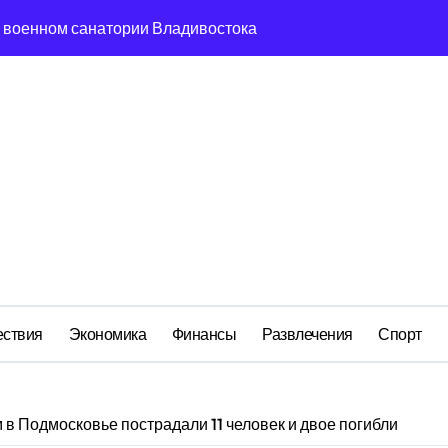
 в военном санатории Владивостока
м анклаве: военные изымают спирт «для защиты Отечества»
ередная показуха? Что скрывает российский ВМФ
а Бречалова как результат управленческих провалов и уязв
авиаотрасли
сть и маркетплейсы «умывают руки» после ударов по склада
вский оборонный завод идёт ко дну
 складах с военной продукцией: предприятия обратились в
ствия
Экономика
Финансы
Развлечения
Спорт
 в Подмосковье пострадали 11 человек и двое погибли