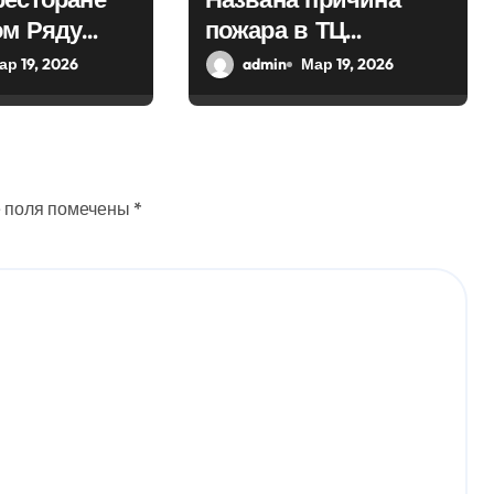
ом Ряду
пожара в ТЦ
потушить
«Модный сезон» в
ар 19, 2026
admin
Мар 19, 2026
центре Москвы
 поля помечены
*