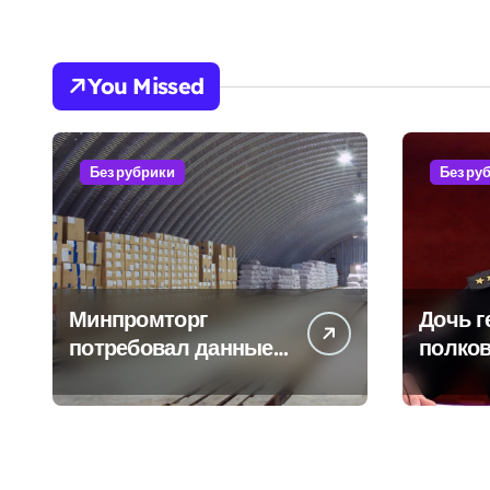
You Missed
Без рубрики
Без ру
Минпромторг
Дочь г
потребовал данные
полков
о складах с военной
Бурдин
продукцией:
оказыв
предприятия
услуги
обратились в СК
военн
брони