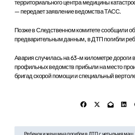
территориального центра медицины катастро
— передает заявление ведомства ТАСС.
Позже в Следственном комитете сообщили об 
предварительным данным, в ДТП погибли реб
Авария случилась на 63-м километре дороги 
профильных ведомств прибыли на место прои
бригад скорой помощи и специальный вертоле
Н
Ребенок и женщина погибли в ДТП с четырьмя маш