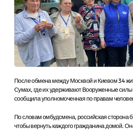
После обмена между Москвой и Киевом 34 жит
Сумах, где их удерживают Вооруженные силы У
сообщила уполномоченная по правам человек
По словам омбудсмена, российская сторона б
чтобы вернуть каждого гражданина домой. О