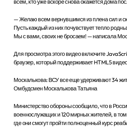
всем, кто уже вскоре снова окажется дома по
— Желаю всем вернувшимся из плена сил и с
Пусть каждый из них почувствует тепло родны
Мы с вами, своих не бросаем! — написала Мо
Для просмотра этого видео включите JavaScri
браузер, который поддерживает HTML5 виде
Москалькова: ВСУ все еще удерживают 34 жите
Омбудсмен Москалькова Татьяна
Министерство обороны сообщило, что в Росси
военнослужащих и 120 мирных жителей, в том 
где они смогут пройти полноценный курс реа