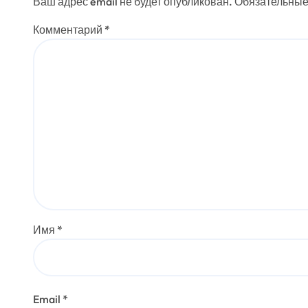
Ваш адрес email не будет опубликован.
Обязательные
м
Комментарий
*
Имя
*
Email
*