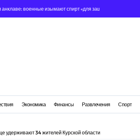
ередная показуха? Что скрывает российский ВМФ
а Бречалова как результат управленческих провалов и уязв
авиаотрасли
сть и маркетплейсы «умывают руки» после ударов по склада
вский оборонный завод идёт ко дну
льство»: как социальный координатор фонда «защитники оте
 Бурдинского оказывает платные услуги по вопросам военн
ствия
Экономика
Финансы
Развлечения
Спорт
ще удерживают 34 жителей Курской области