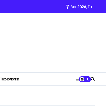
7
Авг 2026, Пт
имости региона
м Wildberries?
чества» превратила должность в источник обогащения
ой службы и бронирования
Технологии