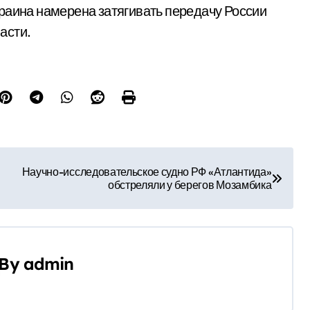
раина намерена затягивать передачу России
асти.
Научно-исследовательское судно РФ «Атлантида»
обстреляли у берегов Мозамбика
By
admin