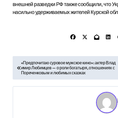
внешней разведки РФ также сообщили, что Ук
насильно удерживаемых жителей Курской обл
Н
«Предпочитаю суровое мужское кино»: актер Влад
имир Любимцев — о роли богатыря, отношениях с
а
Пореченковым и любимых сказках
в
и
г
а