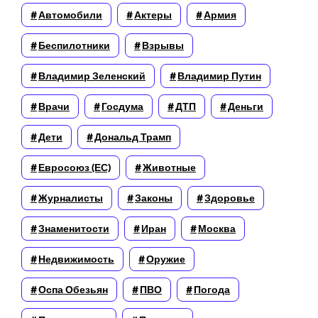
Автомобили
Актеры
Армия
Беспилотники
Взрывы
Владимир Зеленский
Владимир Путин
Врачи
Госдума
ДТП
Деньги
Дети
Дональд Трамп
Евросоюз (ЕС)
Животные
Журналисты
Законы
Здоровье
Знаменитости
Иран
Москва
Недвижимость
Оружие
Оспа Обезьян
ПВО
Погода