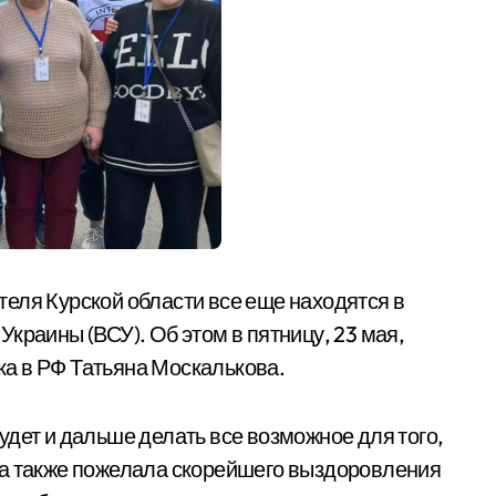
еля Курской области все еще находятся в
краины (ВСУ). Об этом в пятницу, 23 мая,
а в РФ Татьяна Москалькова.
удет и дальше делать все возможное для того,
на также пожелала скорейшего выздоровления