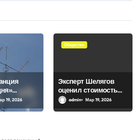
Общество
анция
Эксперт Шелягов
дня»
оценил стоимость
 в эфир
похоронных услуг в
ар 19, 2026
admin
Мар 19, 2026
ое слово
России