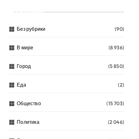
Рубрики
Без рубрики
(90)
В мире
(8 936)
Город
(5 850)
Еда
(2)
Общество
(15 703)
Политика
(2 046)