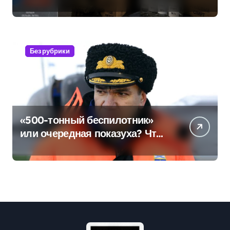
военные изымают спирт «для
защиты Отечества»
Без рубрики
«500-тонный беспилотник»
или очередная показуха? Что
скрывает российский ВМФ