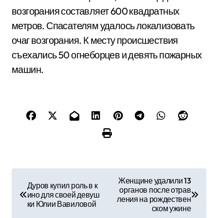
возгорания составляет 600 квадратных
метров. Спасателям удалось локализовать
очаг возгорания. К месту происшествия
съехались 50 огнеборцев и девять пожарных
машин.
Н
Женщине удалили 13
Дуров купил роль в к
органов после отрав
а
ино для своей девуш
ления на рождествен
ки Юлии Вавиловой
ском ужине
в