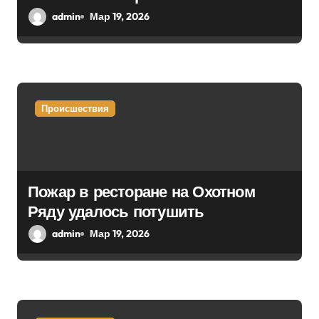
п
admin
Мар 19, 2026
и
с
я
Происшествия
м
Пожар в ресторане на Охотном
Ряду удалось потушить
admin
Мар 19, 2026