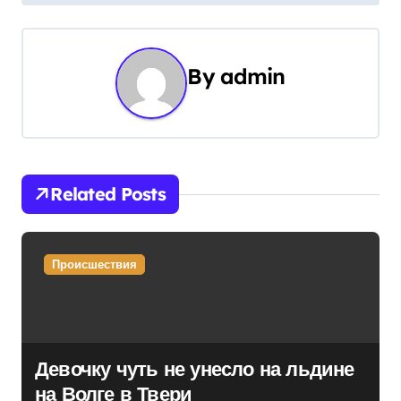
и
г
By
admin
а
ц
и
Related Posts
я
п
Происшествия
о
з
а
Девочку чуть не унесло на льдине
на Волге в Твери