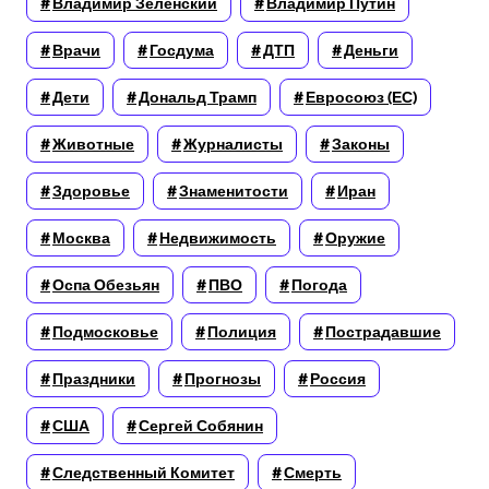
Владимир Зеленский
Владимир Путин
Врачи
Госдума
ДТП
Деньги
Дети
Дональд Трамп
Евросоюз (ЕС)
Животные
Журналисты
Законы
Здоровье
Знаменитости
Иран
Москва
Недвижимость
Оружие
Оспа Обезьян
ПВО
Погода
Подмосковье
Полиция
Пострадавшие
Праздники
Прогнозы
Россия
США
Сергей Собянин
Следственный Комитет
Смерть