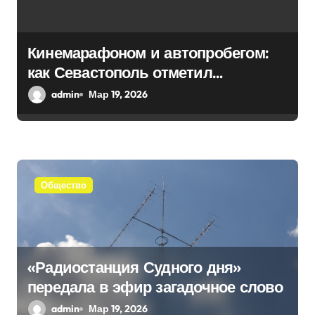
з
а
Кинемарафоном и автопробегом:
п
как Севастополь отметил
и
воссоединение с Россией
admin
Мар 19, 2026
с
я
м
Общество
«Радиостанция Судного дня»
передала в эфир загадочное слово
admin
Мар 19, 2026