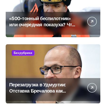
«500-тонный беспилотник»
или очередная показуха? Что
скрывает российский ВМФ
Без рубрики
Перезагрузка в Удмуртии:
Отставка Бречалова как
результат управленческих
провалов и уязвимости