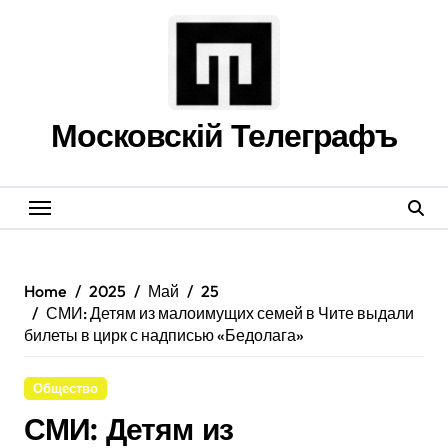
Skip
to
content
Московскій Телеграфъ
Home
2025
Май
25
СМИ: Детям из малоимущих семей в Чите выдали
билеты в цирк с надписью «Бедолага»
Общество
СМИ: Детям из