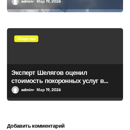
admin
Мар 19, 2026
Общество
Эксперт Шелягов оценил
стоимость похоронных услуг в
России
admin
Мар 19, 2026
Добавить комментарий