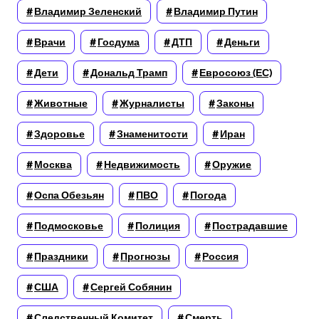
Владимир Зеленский
Владимир Путин
Врачи
Госдума
ДТП
Деньги
Дети
Дональд Трамп
Евросоюз (ЕС)
Животные
Журналисты
Законы
Здоровье
Знаменитости
Иран
Москва
Недвижимость
Оружие
Оспа Обезьян
ПВО
Погода
Подмосковье
Полиция
Пострадавшие
Праздники
Прогнозы
Россия
США
Сергей Собянин
Следственный Комитет
Смерть