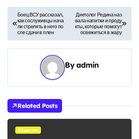
Н
Боец ВСУ рассказал,
Диетолог Редина наз
как сослуживцы нача
вала напитки и проду
а
ли стрелять в него по
кты, которые помогут
сле сдачи в плен
освежиться в жару
в
и
г
By
admin
а
ц
и
Related Posts
я
п
Общество