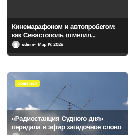
о
з
а
Кинемарафоном и автопробегом:
как Севастополь отметил
п
воссоединение с Россией
admin
Мар 19, 2026
и
с
я
Общество
м
«Радиостанция Судного дня»
передала в эфир загадочное слово