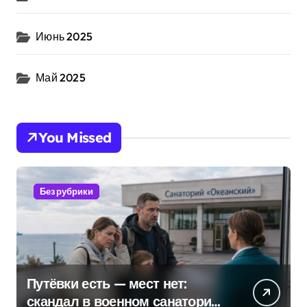
Июнь 2025
Май 2025
You Missed
Без рубрики
Путёвки есть — мест нет:
скандал в военном санатории