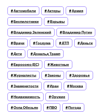
Автомобили
Актеры
Армия
Беспилотники
Взрывы
Владимир Зеленский
Владимир Путин
Врачи
Госдума
ДТП
Деньги
Дети
Дональд Трамп
Евросоюз (ЕС)
Животные
Журналисты
Законы
Здоровье
Знаменитости
Иран
Москва
Недвижимость
Оружие
Оспа Обезьян
ПВО
Погода