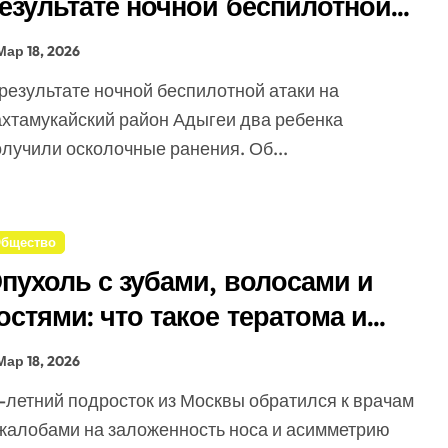
езультате ночной беспилотной
таки в Адыгее
Мар 18, 2026
ахтамукайский район Адыгеи два ребенка
лучили осколочные ранения. Об...
бщество
пухоль с зубами, волосами и
остями: что такое тератома и
асколько она опасна
Мар 18, 2026
 жалобами на заложенность носа и асимметрию