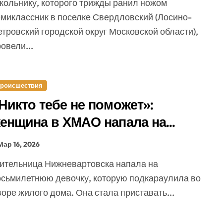
емиклассник в поселке Свердловский (Лосино-
тровский городской округ Московской области),
овели...
роисшествия
Никто тебе не поможет»:
енщина в ХМАО напала на
евочку и попыталась ее утащить
Мар 16, 2026
осьмилетнюю девочку, которую подкараулила во
оре жилого дома. Она стала приставать...