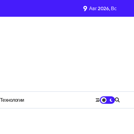
9
Авг 2026, Вс
имости региона
м Wildberries?
 СК
Технологии