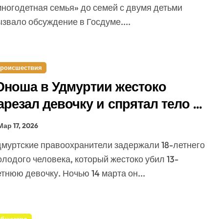
многодетная семья» до семей с двумя детьми
звало обсуждение в Госдуме....
роисшествия
ноша в Удмуртии жестоко
арезал девочку и спрятал тело в
ешок
Мар 17, 2026
лодого человека, который жестоко убил 13-
тнюю девочку. Ночью 14 марта он...