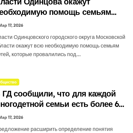
ласти Одинцова окажут
еобходимую помощь семьям
тонувших детей в Звенигороде
Мар 17, 2026
бласти окажут всю необходимую помощь семьям
тей, которые провалились под...
бщество
 ГД сообщили, что для каждой
ногодетной семьи есть более 60
ер поддержки
Мар 17, 2026