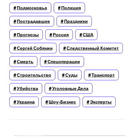
Подмосковье
Полиция
Пострадавшие
Праздники
Прогнозы
Россия
США
Сергей Собянин
Следственный Комитет
Смерть
Спецоперации
Строительство
Суды
Транспорт
Убийства
Уголовные Дела
Украина
Шоу-Бизнес
Эксперты
Архивы