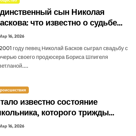
бщество
динственный сын Николая
аскова: что известно о судьбе
ронислава Шпигеля
Мар 16, 2026
очерью своего продюсера Бориса Шпигеля
етланой....
роисшествия
тало известно состояние
кольника, которого трижды
дарили ножом в Подмосковье
Мар 16, 2026