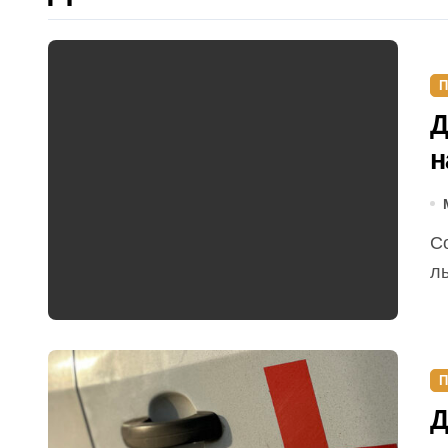
П
Д
н
Сотрудники МЧС спасли девочку, которую унесло на
ль
П
Д