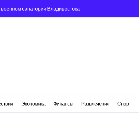
м анклаве: военные изымают спирт «для защиты Отечества»
ередная показуха? Что скрывает российский ВМФ
а Бречалова как результат управленческих провалов и уязв
авиаотрасли
сть и маркетплейсы «умывают руки» после ударов по склада
вский оборонный завод идёт ко дну
 складах с военной продукцией: предприятия обратились в
ствия
Экономика
Финансы
Развлечения
Спорт