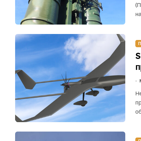
(
на
П
S
п
Несколько взрывов прозвучало над Ярославлем. По
п
о