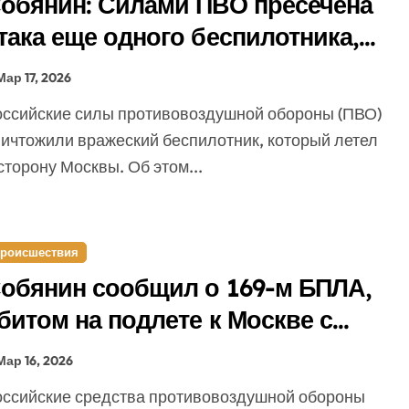
обянин: Силами ПВО пресечена
така еще одного беспилотника,
етевшего на Москву
Мар 17, 2026
ничтожили вражеский беспилотник, который летел
сторону Москвы. Об этом...
роисшествия
обянин сообщил о 169-м БПЛА,
битом на подлете к Москве с
олудня субботы
Мар 16, 2026