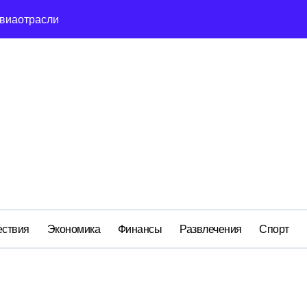
сть и маркетплейсы «умывают руки» после ударов по склада
вский оборонный завод идёт ко дну
льство»: как социальный координатор фонда «защитники оте
ом деле стоит за попыткой уничтожения Telegram в России
ройский» катер стал металлоломом за 3 дня
ий: как российская бюрократия превратила праздник в ко
м анклаве: военные изымают спирт «для защиты Отечества»
ствия
Экономика
Финансы
Развлечения
Спорт