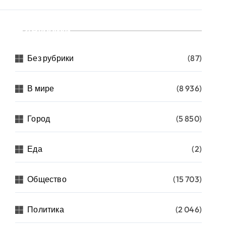
Рубрики
Без рубрики
(87)
В мире
(8 936)
Город
(5 850)
Еда
(2)
Общество
(15 703)
Политика
(2 046)