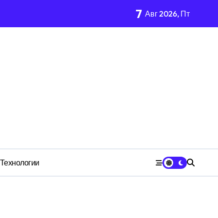
7
Авг 2026, Пт
м Wildberries?
чества» превратила должность в источник обогащения
медию
Технологии