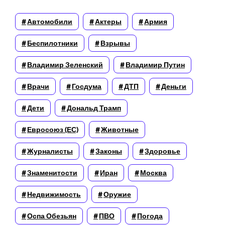
Автомобили
Актеры
Армия
Беспилотники
Взрывы
Владимир Зеленский
Владимир Путин
Врачи
Госдума
ДТП
Деньги
Дети
Дональд Трамп
Евросоюз (ЕС)
Животные
Журналисты
Законы
Здоровье
Знаменитости
Иран
Москва
Недвижимость
Оружие
Оспа Обезьян
ПВО
Погода