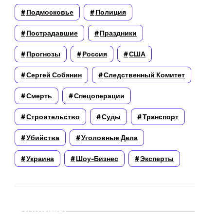
Подмосковье
Полиция
Пострадавшие
Праздники
Прогнозы
Россия
США
Сергей Собянин
Следственный Комитет
Смерть
Спецоперации
Строительство
Суды
Транспорт
Убийства
Уголовные Дела
Украина
Шоу-Бизнес
Эксперты
Архивы