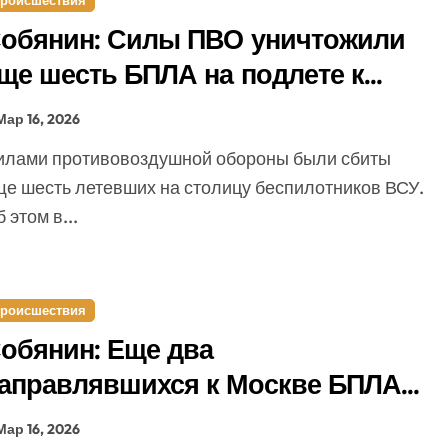
роисшествия
обянин: Силы ПВО уничтожили
ще шесть БПЛА на подлете к
оскве
Мар 16, 2026
ще шесть летевших на столицу беспилотников ВСУ.
 этом в...
роисшествия
обянин: Еще два
аправлявшихся к Москве БПЛА
ничтожено
Мар 16, 2026