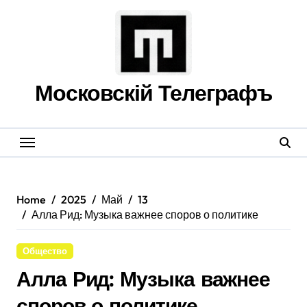
Skip
to
content
Московскій Телеграфъ
Home
2025
Май
13
Алла Рид: Музыка важнее споров о политике
Общество
Алла Рид: Музыка важнее
споров о политике