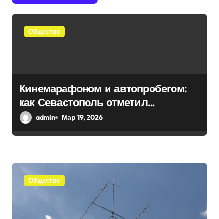
я
п
Общество
о
з
а
Кинемарафоном и автопробегом:
как Севастополь отметил
п
воссоединение с Россией
admin
Мар 19, 2026
и
с
я
Общество
м