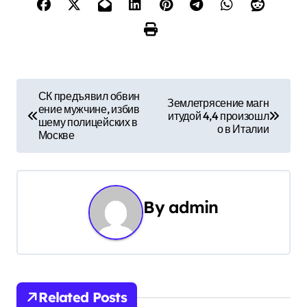
Н
СК предъявил обвин
Землетрясение магн
ение мужчине, избив
а
итудой 4,4 произошл
шему полицейских в
о в Италии
Москве
в
и
г
By
admin
а
ц
и
Related Posts