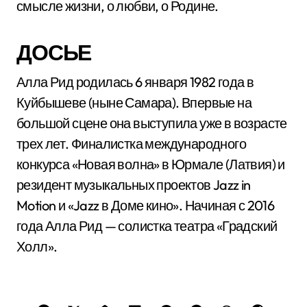
смысле жизни, о любви, о Родине.
ДОСЬЕ
Алла Рид родилась 6 января 1982 года в
Куйбышеве (ныне Самара). Впервые на
большой сцене она выступила уже в возрасте
трех лет. Финалистка международного
конкурса «Новая волна» в Юрмале (Латвия) и
резидент музыкальных проектов Jazz in
Motion и «Jazz в Доме кино». Начиная с 2016
года Алла Рид — солистка театра «Градский
Холл».