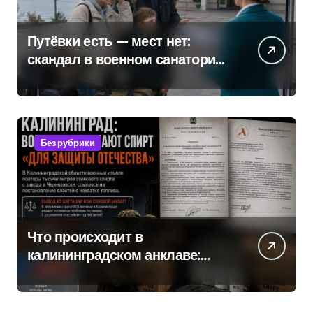
Путёвки есть — мест нет:
скандал в военном санатории
Владивостока
Без рубрики
Что происходит в
калининградском анклаве:
военные изымают спирт «для
защиты Отечества»