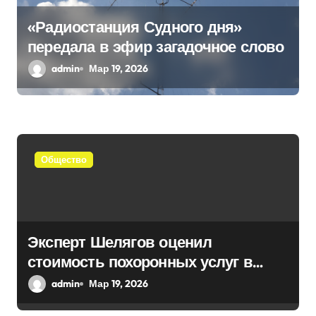
«Радиостанция Судного дня»
передала в эфир загадочное слово
admin
Мар 19, 2026
Общество
Эксперт Шелягов оценил
стоимость похоронных услуг в
России
admin
Мар 19, 2026