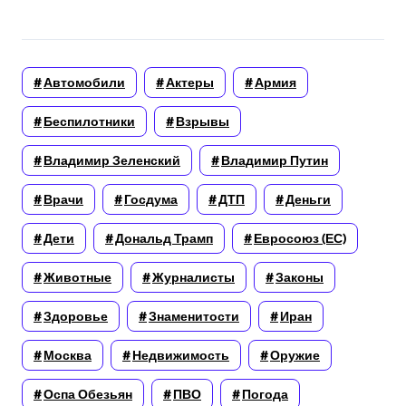
Автомобили
Актеры
Армия
Беспилотники
Взрывы
Владимир Зеленский
Владимир Путин
Врачи
Госдума
ДТП
Деньги
Дети
Дональд Трамп
Евросоюз (ЕС)
Животные
Журналисты
Законы
Здоровье
Знаменитости
Иран
Москва
Недвижимость
Оружие
Оспа Обезьян
ПВО
Погода