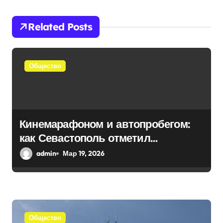
ц
и
Related Posts
я
п
Общество
о
з
а
Кинемарафоном и автопробегом:
как Севастополь отметил
п
воссоединение с Россией
admin
Мар 19, 2026
и
с
я
Общество