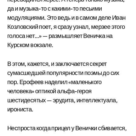
да и музыка-то с какими-то песьими
модуляциями. Это ведь и в самом деле Иван
Козловский поет, я сразу узнал, мерзее этого
голоса нет…» — размышляет Веничка на
Курском вокзале.
В этом, кажется, и заключается секрет
сумасшедшей популярности поэмы до сих
пор. Ерофеев наделил «маленького
человека» оптикой альфа-героя
шестидесятых — эрудита, интеллектуала,
ирониста.
Неспроста когда прицел у Венички сбивается,