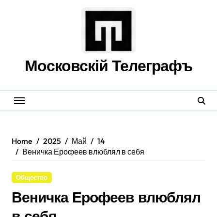
Skip
to
content
Московскій Телеграфъ
Home
2025
Май
14
Веничка Ерофеев влюблял в себя
Общество
Веничка Ерофеев влюблял
в себя