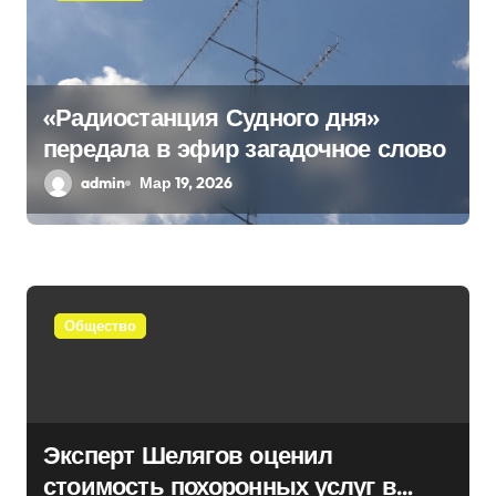
м
«Радиостанция Судного дня»
передала в эфир загадочное слово
admin
Мар 19, 2026
Общество
Эксперт Шелягов оценил
стоимость похоронных услуг в