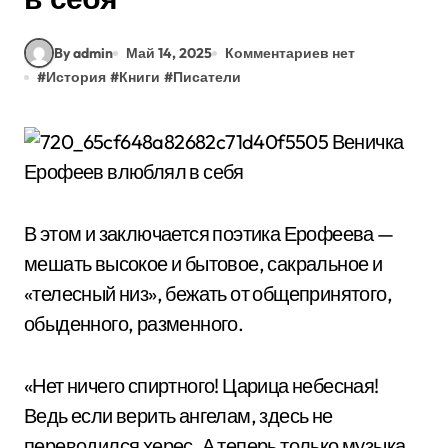
By admin
Май 14, 2025
Комментариев нет
#
История
#
Книги
#
Писатели
В этом и заключается поэтика Ерофеева —
мешать высокое и бытовое, сакральное и
«телесный низ», бежать от общепринятого,
обыденного, разменного.
«Нет ничего спиртного! Царица небесная!
Ведь если верить ангелам, здесь не
переводился херес. А теперь только музыка,