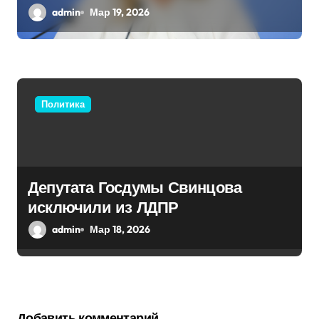
Бутягина Украине
admin
Мар 19, 2026
Политика
Депутата Госдумы Свинцова
исключили из ЛДПР
admin
Мар 18, 2026
Добавить комментарий