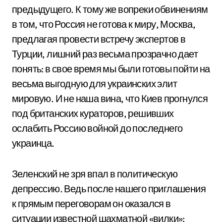
предыдущего. К тому же вопреки обвинениям
в том, что Россия не готова к миру, Москва,
предлагая провести встречу экспертов в
Турции, лишний раз весьма прозрачно дает
понять: в свое время мы были готовы пойти на
весьма выгодную для украинских элит
мировую. И не наша вина, что Киев прогнулся
под британских кураторов, решивших
ослабить Россию войной до последнего
украинца.
Зеленский не зря впал в политическую
депрессию. Ведь после нашего приглашения
к прямым переговорам он оказался в
ситуации известной шахматной «вилки»: