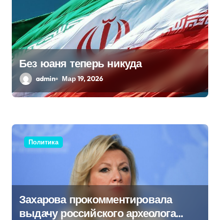
з
а
п
Без юаня теперь никуда
и
admin
Мар 19, 2026
с
я
м
Политика
Захарова прокомментировала
выдачу российского археолога