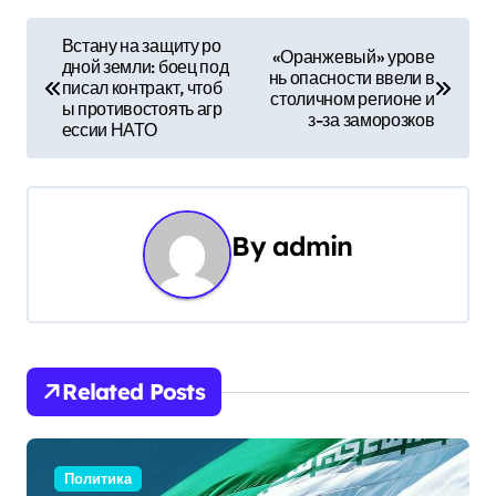
Н
Встану на защиту ро
«Оранжевый» урове
дной земли: боец под
а
нь опасности ввели в
писал контракт, чтоб
столичном регионе и
ы противостоять агр
в
з-за заморозков
ессии НАТО
и
г
By
admin
а
ц
и
Related Posts
я
п
Политика
о