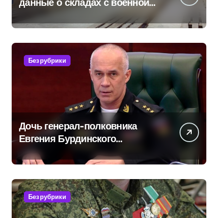
данные о складах с военной
продукцией: предприятия
обратились в СК
Без рубрики
Дочь генерал-полковника
Евгения Бурдинского
оказывает платные услуги по
вопросам военной службы и
бронирования
Без рубрики