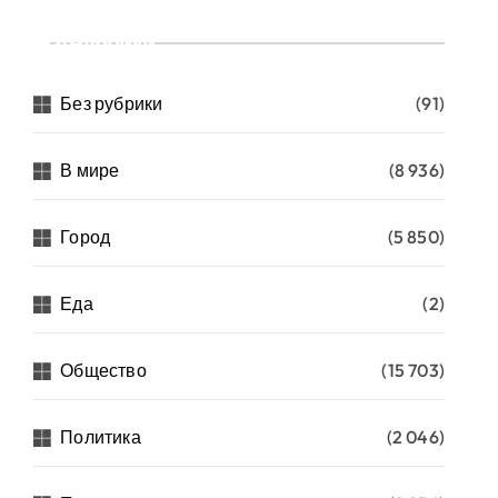
Рубрики
Без рубрики
(91)
В мире
(8 936)
Город
(5 850)
Еда
(2)
Общество
(15 703)
Политика
(2 046)