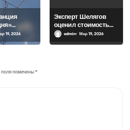
анция
Эксперт Шелягов
дня»
оценил стоимость
 в эфир
похоронных услуг в
ар 19, 2026
admin
Мар 19, 2026
ое слово
России
 поля помечены
*