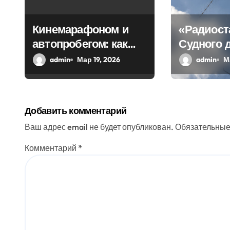
о
з
Кинемарафоном и
«Радиост
автопробегом: как
Судного 
а
Севастополь
передала
admin
Мар 19, 2026
admin
М
п
отметил
загадочн
и
воссоединение с
Россией
с
Добавить комментарий
я
Ваш адрес email не будет опубликован.
Обязательные
м
Комментарий
*