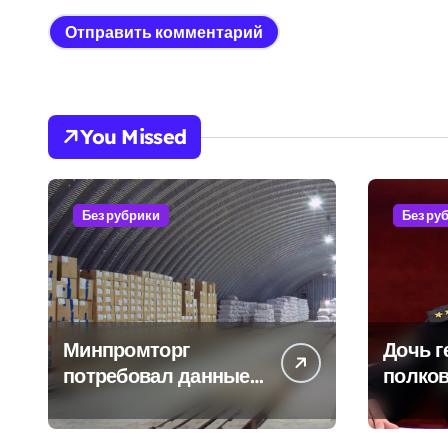
You Missed
Без рубрики
Без ру
Минпромторг
Дочь г
потребовал данные
полков
о складах с военной
Бурдин
продукцией:
оказыв