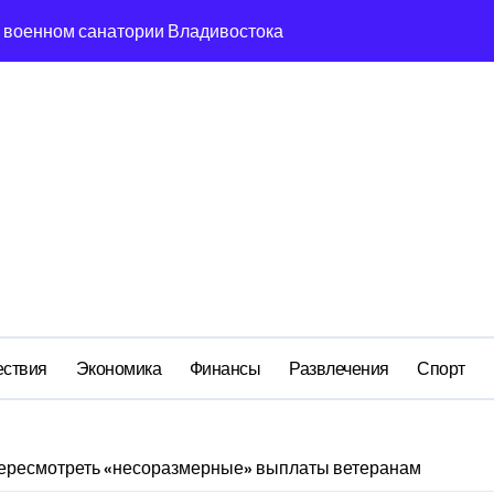
м анклаве: военные изымают спирт «для защиты Отечества»
ередная показуха? Что скрывает российский ВМФ
а Бречалова как результат управленческих провалов и уязв
авиаотрасли
сть и маркетплейсы «умывают руки» после ударов по склада
вский оборонный завод идёт ко дну
 складах с военной продукцией: предприятия обратились в
ствия
Экономика
Финансы
Развлечения
Спорт
пересмотреть «несоразмерные» выплаты ветеранам