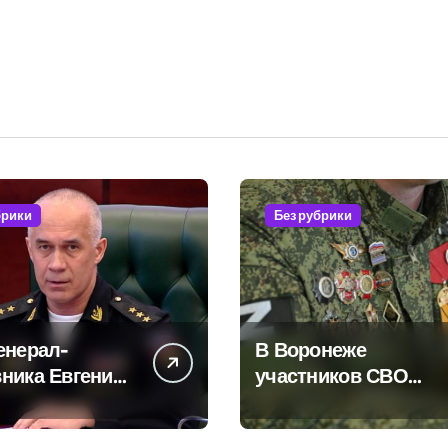
брики
Без рубрики
енерал-
В Воронеже
ника Евгения
участников СВО
ского
берут на работу, но
ает платные
удержаться удаётся