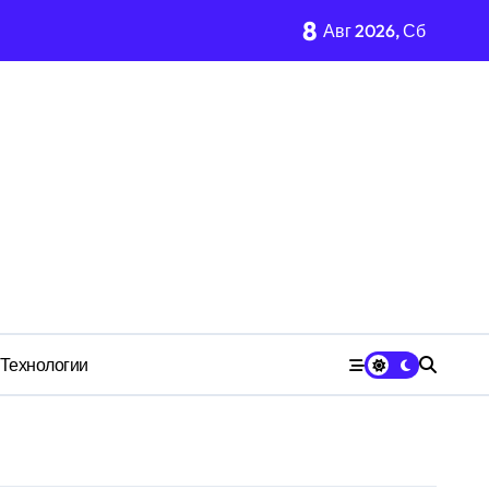
8
Авг 2026, Сб
имости региона
м Wildberries?
 СК
Технологии