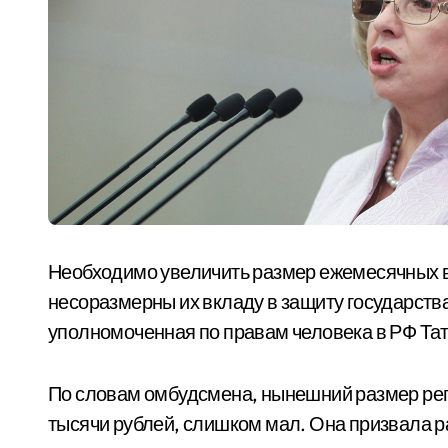
Необходимо увеличить размер ежемесячных вы
несоразмерны их вкладу в защиту государства.
уполномоченная по правам человека в РФ Та
По словам омбудсмена, нынешний размер рег
тысячи рублей, слишком мал. Она призвала р