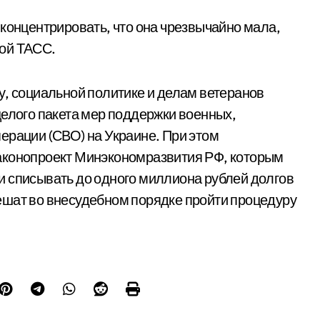
 концентрировать, что она чрезвычайно мала,
ой ТАСС.
у, социальной политике и делам ветеранов
целого пакета мер поддержки военных,
ерации (СВО) на Украине. При этом
аконопроект Минэкономразвития РФ, которым
и списывать до одного миллиона рублей долгов
ешат во внесудебном порядке пройти процедуру