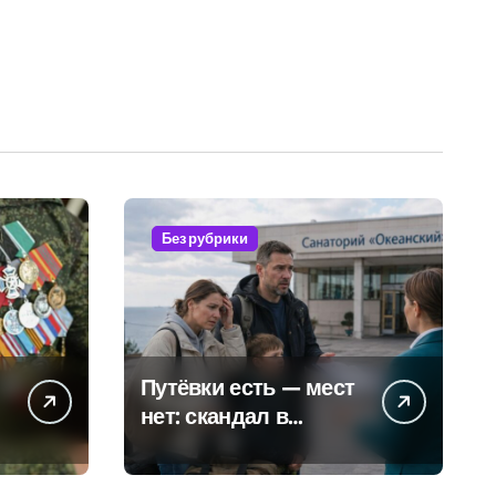
Без рубрики
Путёвки есть — мест
нет: скандал в
военном санатории
Владивостока