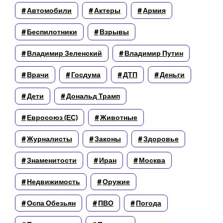
Автомобили
Актеры
Армия
Беспилотники
Взрывы
Владимир Зеленский
Владимир Путин
Врачи
Госдума
ДТП
Деньги
Дети
Дональд Трамп
Евросоюз (ЕС)
Животные
Журналисты
Законы
Здоровье
Знаменитости
Иран
Москва
Недвижимость
Оружие
Оспа Обезьян
ПВО
Погода