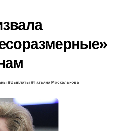
извала
несоразмерные»
нам
аны
#
Выплаты
#
Татьяна Москалькова