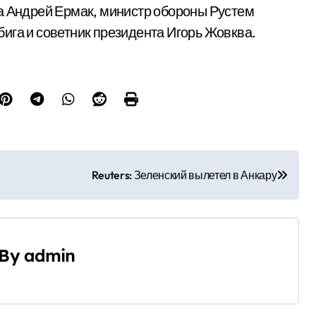
а Андрей Ермак, министр обороны Рустем
ига и советник президента Игорь Жовква.
Reuters: Зеленский вылетел в Анкару
By
admin