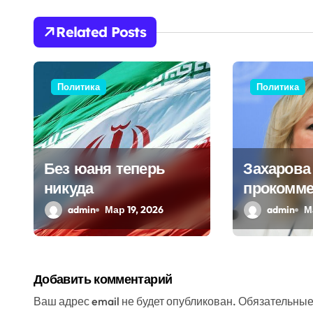
ц
Related Posts
и
я
Политика
Политика
п
о
з
Без юаня теперь
Захарова
никуда
прокомме
а
выдачу р
admin
Мар 19, 2026
admin
М
п
археолог
и
Украине
с
Добавить комментарий
я
Ваш адрес email не будет опубликован.
Обязательные