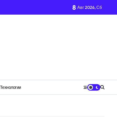
8
Авг 2026, Сб
имости региона
м Wildberries?
 СК
Технологии