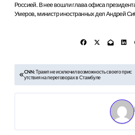
Россией. В нее вошли глава офиса президент
Умеров, министр иностранных дел Андрей Сиб
Н
CNN: Трамп не исключил возможность своего прис
утствия на переговорах в Стамбуле
а
в
и
г
а