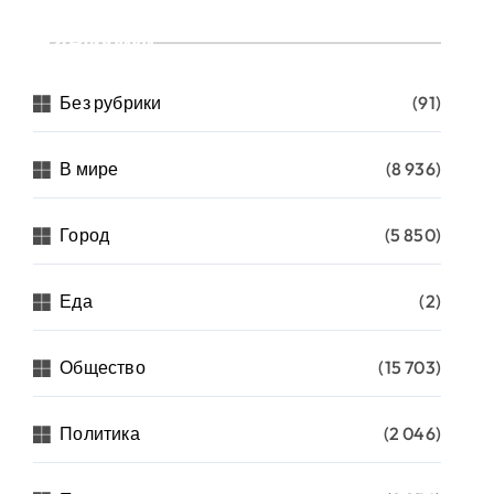
Рубрики
Без рубрики
(91)
В мире
(8 936)
Город
(5 850)
Еда
(2)
Общество
(15 703)
Политика
(2 046)