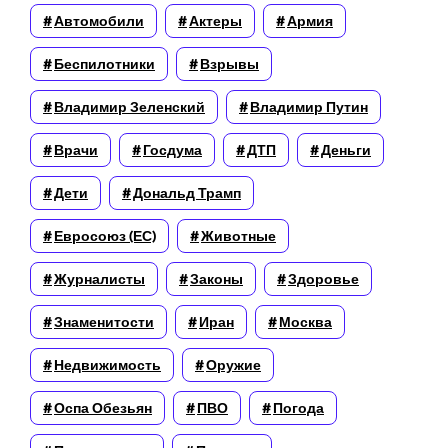
Автомобили
Актеры
Армия
Беспилотники
Взрывы
Владимир Зеленский
Владимир Путин
Врачи
Госдума
ДТП
Деньги
Дети
Дональд Трамп
Евросоюз (ЕС)
Животные
Журналисты
Законы
Здоровье
Знаменитости
Иран
Москва
Недвижимость
Оружие
Оспа Обезьян
ПВО
Погода