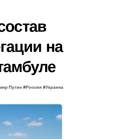
состав
гации на
тамбуле
мир Путин
#
Россия
#
Украина