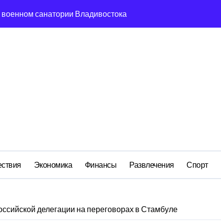
м анклаве: военные изымают спирт «для защиты Отечества»
ередная показуха? Что скрывает российский ВМФ
а Бречалова как результат управленческих провалов и уязв
авиаотрасли
сть и маркетплейсы «умывают руки» после ударов по склада
вский оборонный завод идёт ко дну
 складах с военной продукцией: предприятия обратились в
ствия
Экономика
Финансы
Развлечения
Спорт
оссийской делегации на переговорах в Стамбуле