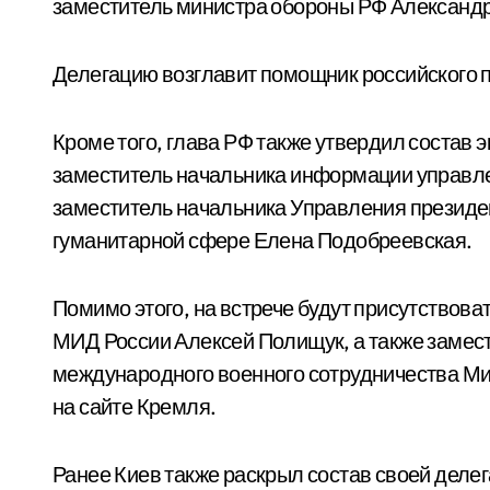
заместитель министра обороны РФ Александ
Делегацию возглавит помощник российского 
Кроме того, глава РФ также утвердил состав 
заместитель начальника информации управл
заместитель начальника Управления президен
гуманитарной сфере Елена Подобреевская.
Помимо этого, на встрече будут присутствова
МИД России Алексей Полищук, а также замес
международного военного сотрудничества М
на сайте Кремля.
Ранее Киев также раскрыл состав своей делег