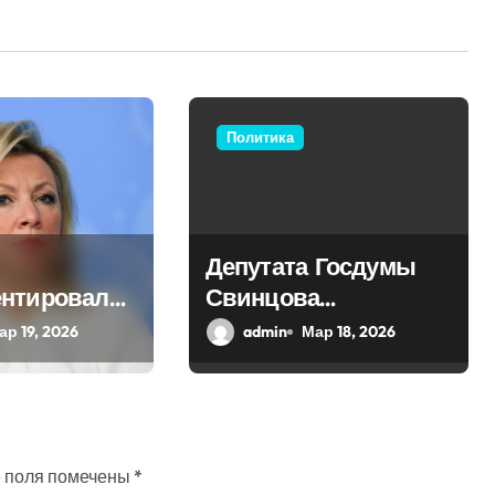
Политика
Депутата Госдумы
нтировала
Свинцова
оссийского
исключили из ЛДПР
ар 19, 2026
admin
Мар 18, 2026
а Бутягина
 поля помечены
*