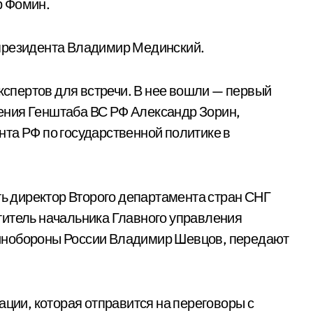
р Фомин.
президента Владимир Мединский.
экспертов для встречи. В нее вошли — первый
ения Генштаба ВС РФ Александр Зорин,
та РФ по государственной политике в
ть директор Второго департамента стран СНГ
титель начальника Главного управления
инобороны России Владимир Шевцов, передают
ации, которая отправится на переговоры с