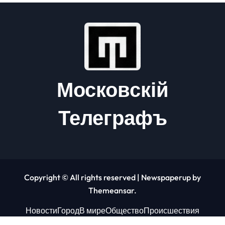
Московскій
Телеграфъ
Copyright © All rights reserved
|
Newspaperup
by
Themeansar
.
Новости
Город
В мире
Общество
Происшествия
Экономика
Финансы
Развлечения
Спорт
Технологии