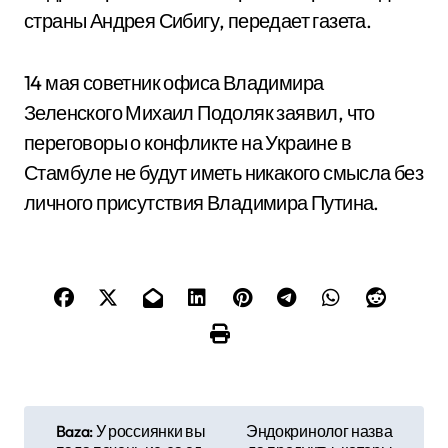
страны Андрея Сибигу, передает газета.
14 мая советник офиса Владимира
Зеленского Михаил Подоляк заявил, что
переговоры о конфликте на Украине в
Стамбуле не будут иметь никакого смысла без
личного присутствия Владимира Путина.
Н
Baza: У россиянки вы
Эндокринолог назва