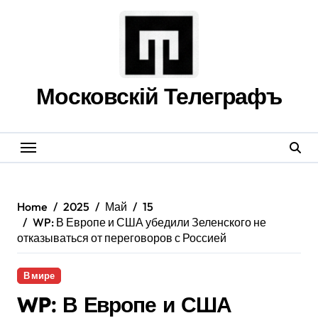
Skip
to
content
Московскій Телеграфъ
Home
2025
Май
15
WP: В Европе и США убедили Зеленского не
отказываться от переговоров с Россией
В мире
WP: В Европе и США