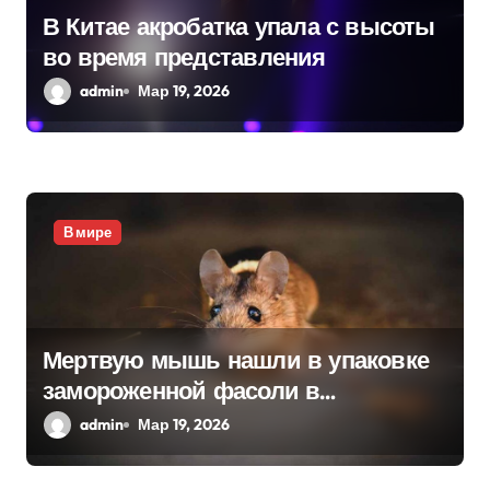
а
В Китае акробатка упала с высоты
во время представления
п
admin
Мар 19, 2026
и
с
я
В мире
м
Мертвую мышь нашли в упаковке
замороженной фасоли в
Нидерландах
admin
Мар 19, 2026