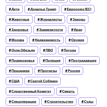
Дети
Дональд Трамп
Евросоюз (ЕС)
Животные
Журналисты
Законы
Здоровье
Знаменитости
Иран
Москва
Недвижимость
Оружие
Оспа Обезьян
ПВО
Погода
Подмосковье
Полиция
Пострадавшие
Праздники
Прогнозы
Россия
США
Сергей Собянин
Следственный Комитет
Смерть
Спецоперации
Строительство
Суды